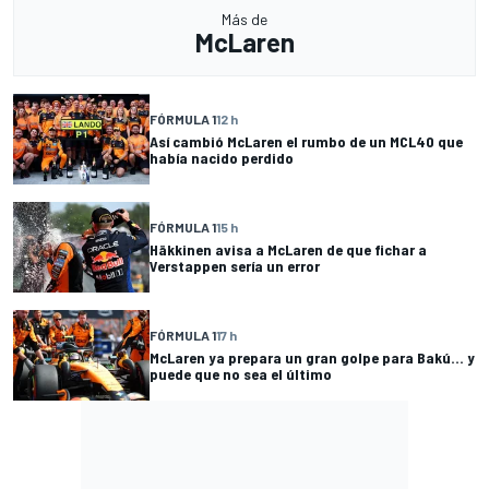
Más de
McLaren
FÓRMULA 1
12 h
Así cambió McLaren el rumbo de un MCL40 que
había nacido perdido
FÓRMULA 1
15 h
Häkkinen avisa a McLaren de que fichar a
Verstappen sería un error
FÓRMULA 1
17 h
McLaren ya prepara un gran golpe para Bakú... y
puede que no sea el último