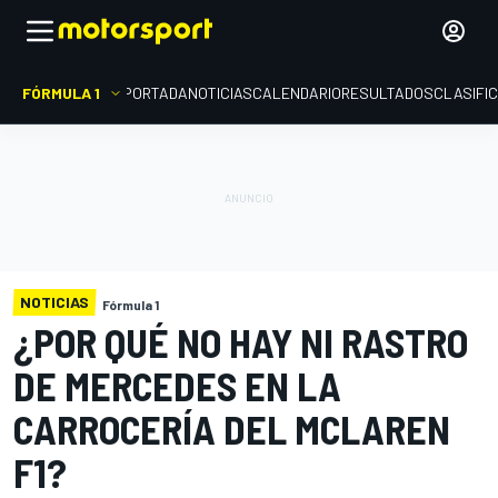
FÓRMULA 1
PORTADA
NOTICIAS
CALENDARIO
RESULTADOS
CLASIFI
NOTICIAS
Fórmula 1
¿POR QUÉ NO HAY NI RASTRO
DE MERCEDES EN LA
CARROCERÍA DEL MCLAREN
F1?