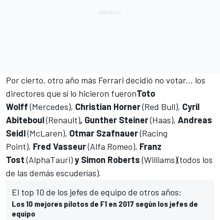
Por cierto, otro año más Ferrari decidió no votar... los
directores que sí lo hicieron fueron
Toto
Wolff
(
Mercedes
),
Christian Horner
(
Red Bull
),
Cyril
Abiteboul
(
Renault
)
, Gunther Steiner
(
Haas
),
Andreas
Seidl
(
McLaren
),
Otmar Szafnauer
(
Racing
Point
),
Fred Vasseur
(
Alfa Romeo
),
Franz
Tost
(
AlphaTauri
)
y Simon Roberts
(
Williams
)(todos los
de las demás escuderías).
El top 10 de los jefes de equipo de otros años:
Los 10 mejores pilotos de F1 en 2017 según los jefes de
equipo