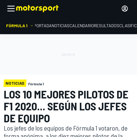
FÓRMULA 1
PORTADA
NOTICIAS
CALENDARIO
RESULTADOS
CLASIFI
NOTICIAS
Fórmula 1
LOS 10 MEJORES PILOTOS DE
F1 2020... SEGÚN LOS JEFES
DE EQUIPO
Los jefes de los equipos de Fórmula 1 votaron, de
forma anónima, a los diez mejores pilotos de la