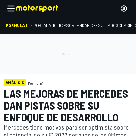
FÓRMULA 1
PORTADA
NOTICIAS
CALENDARIO
RESULTADOS
CLASIFI
ANÁLISIS
Fórmula 1
LAS MEJORAS DE MERCEDES
DAN PISTAS SOBRE SU
ENFOQUE DE DESARROLLO
Mercedes tiene motivos para ser optimista sobre
el potencial de su F1 2022 después de las últimas