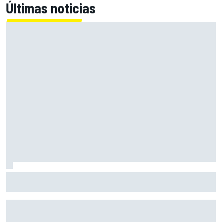
Últimas noticias
Ogura: "Silverstone no es un circuito al que le tenga
muchas ganas"