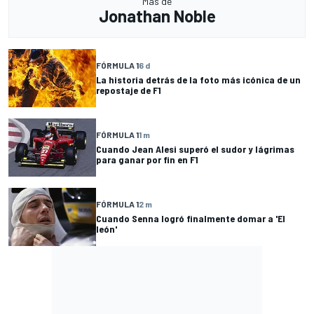
Más de
Jonathan Noble
FÓRMULA 1
6 d
La historia detrás de la foto más icónica de un
repostaje de F1
FÓRMULA 1
1 m
Cuando Jean Alesi superó el sudor y lágrimas
para ganar por fin en F1
FÓRMULA 1
2 m
Cuando Senna logró finalmente domar a 'El
león'