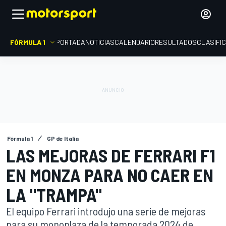
FÓRMULA 1
PORTADA
NOTICIAS
CALENDARIO
RESULTADOS
CLASIFI
Fórmula 1
GP de Italia
LAS MEJORAS DE FERRARI F1
EN MONZA PARA NO CAER EN
LA "TRAMPA"
El equipo Ferrari introdujo una serie de mejoras
para su monoplaza de la temporada 2024 de