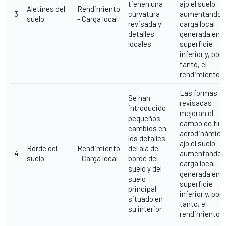
tienen una
ajo el suelo
Aletines del
Rendimiento
3
curvatura
aumentando l
suelo
- Carga local
revisada y
carga local
detalles
generada en l
locales
superficie
inferior y, por
tanto, el
rendimiento.
Las formas
Se han
revisadas
introducido
mejoran el
pequeños
campo de fluj
cambios en
aerodinámico
los detalles
ajo el suelo
Borde del
Rendimiento
del ala del
4
aumentando l
suelo
- Carga local
borde del
carga local
suelo y del
generada en l
suelo
superficie
principal
inferior y, por
situado en
tanto, el
su interior.
rendimiento.