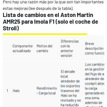
Pero hay una razón más por la que son tan importantes
estas mejoras (lee después de la tabla).
Lista de cambios en el Aston Martin
AMR25 para Imola F1 (solo el coche de
Stroll)
Diferencias
Breve
Componente
Motivo del
con la
descripción d
actualizado
cambio
anterior
cómo funcion
versión
Los cambios
en la gestión
El detalle
del flujo de air
local
alrededor del
alrededor de
cockpit altera
los soportes
Rendimiento
la carga
1
Halo
traseros del
- Carga local
generada en
Halo se ha
esa zona,
revisado y se
además de
ha reducido