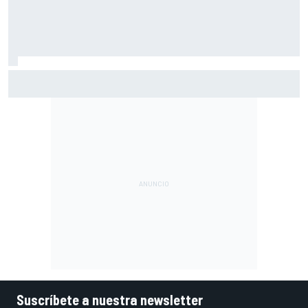
Márquez: "En la tercera vuelta he intentado un arreón y he
visto que ya no tenía neumático"
Suscríbete a nuestra newsletter