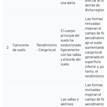
afectar al fluj
una aleta.
detrás de
dicha región.
Las formas
revisadas
mejoran el
El cuerpo
campo de fluj
principal del
aerodinámico
suelo ha
ajo el suelo
Carrocería
Rendimiento
evolucionado
2
aumentando l
de suelo
- Carga local
ligeramente
carga local
con las vallas
generada en l
y el borde del
superficie
suelo.
inferior y, por
tanto, el
rendimiento.
Las formas
revisadas
mejoran el
Las vallas o
campo de fluj
aletines
aerodinámico