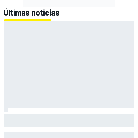
Últimas noticias
El Lamborghini Murciélago definitivo existe: es un SV con
cambio manual