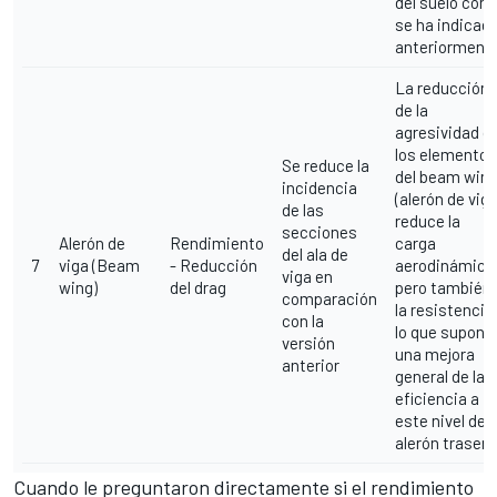
del suelo com
se ha indicad
anteriormente
La reducción
de la
agresividad d
los elementos
Se reduce la
del beam win
incidencia
(alerón de viga
de las
reduce la
secciones
Alerón de
Rendimiento
carga
del ala de
7
viga (Beam
- Reducción
aerodinámica
viga en
wing)
del drag
pero también
comparación
la resistencia
con la
lo que supone
versión
una mejora
anterior
general de la
eficiencia a
este nivel del
alerón trasero
Cuando le preguntaron directamente si el rendimiento