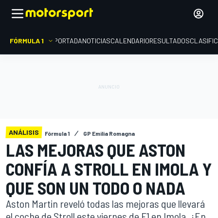
FÓRMULA 1
PORTADA
NOTICIAS
CALENDARIO
RESULTADOS
CLASIFI
ANÁLISIS
Fórmula 1
GP Emilia Romagna
LAS MEJORAS QUE ASTON
CONFÍA A STROLL EN IMOLA Y
QUE SON UN TODO O NADA
Aston Martin reveló todas las mejoras que llevará
el coche de Stroll este viernes de F1 en Imola. ¿En