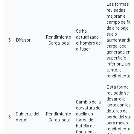
Las formas
revisadas
mejoran el
campo de fluj
de aire bajo el
Se ha
suelo
Rendimiento
actualizado
5
Difusor
aumentando l
- Carga local
el hombro del
carga local
difusor.
generada en l
superficie
inferior y, por
tanto, el
rendimiento.
Esta forma
revisada se
desarrolla
Cambio de la
junto con los
curvatura del
detalles del
Cubierta del
Rendimiento
cuello en
6
borde del suel
motor
- Carga local
forma de
para mejorar e
botella de
rendimiento
Coca-cola.