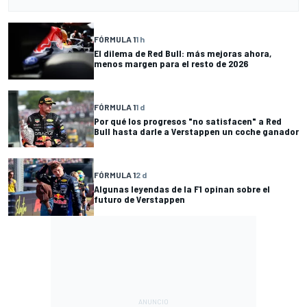
FÓRMULA 1
1 h
El dilema de Red Bull: más mejoras ahora,
menos margen para el resto de 2026
FÓRMULA 1
1 d
Por qué los progresos "no satisfacen" a Red
Bull hasta darle a Verstappen un coche ganador
FÓRMULA 1
2 d
Algunas leyendas de la F1 opinan sobre el
futuro de Verstappen