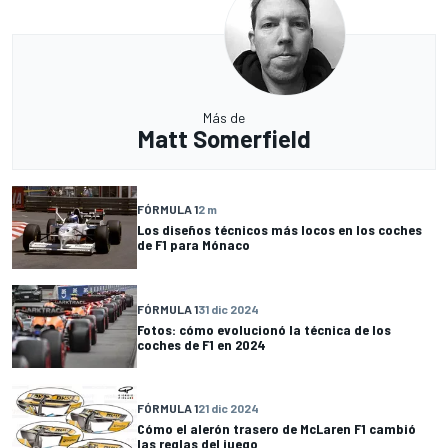
Más de
Matt Somerfield
FÓRMULA 1
2 m
Los diseños técnicos más locos en los coches
de F1 para Mónaco
FÓRMULA 1
31 dic 2024
Fotos: cómo evolucionó la técnica de los
coches de F1 en 2024
FÓRMULA 1
21 dic 2024
Cómo el alerón trasero de McLaren F1 cambió
las reglas del juego