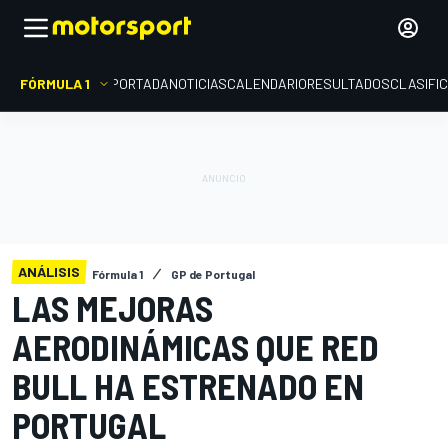
FÓRMULA 1
PORTADA
NOTICIAS
CALENDARIO
RESULTADOS
CLASIFI
ANÁLISIS
Fórmula 1
GP de Portugal
LAS MEJORAS
AERODINÁMICAS QUE RED
BULL HA ESTRENADO EN
PORTUGAL