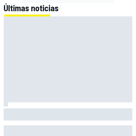
Últimas noticias
Bagnaia: "Es difícil de aceptar; uno de los peores fines de
semana del año"