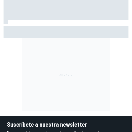
Acosta: "No esperaba nada y terminar quinto es para
darse con un canto en los dientes"
Suscríbete a nuestra newsletter