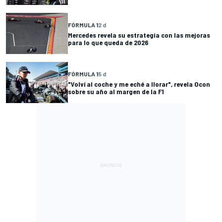
FÓRMULA 1
2 d
Mercedes revela su estrategia con las mejoras
para lo que queda de 2026
FÓRMULA 1
5 d
"Volví al coche y me eché a llorar", revela Ocon
sobre su año al margen de la F1