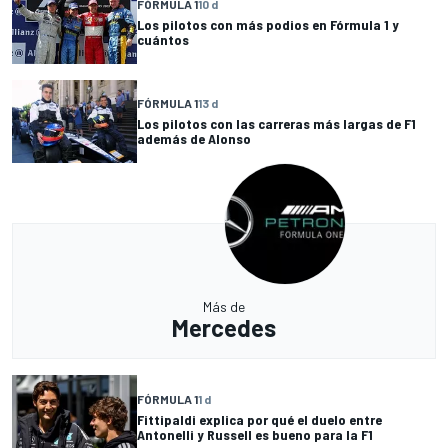
FÓRMULA 1
10 d
Los pilotos con más podios en Fórmula 1 y
cuántos
FÓRMULA 1
13 d
Los pilotos con las carreras más largas de F1
además de Alonso
Más de
Mercedes
FÓRMULA 1
1 d
Fittipaldi explica por qué el duelo entre
Antonelli y Russell es bueno para la F1