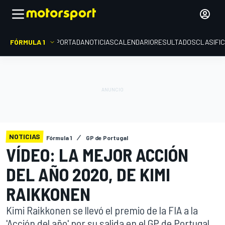
FÓRMULA 1
PORTADA
NOTICIAS
CALENDARIO
RESULTADOS
CLASIFI
NOTICIAS
Fórmula 1
GP de Portugal
VÍDEO: LA MEJOR ACCIÓN
DEL AÑO 2020, DE KIMI
RAIKKONEN
Kimi Raikkonen se llevó el premio de la FIA a la
'Acción del año' por su salida en el GP de Portugal