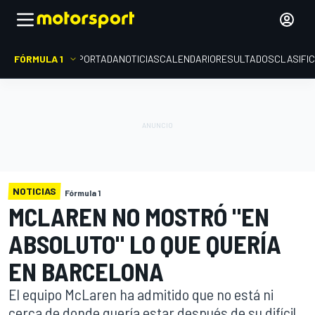
FÓRMULA 1
PORTADA
NOTICIAS
CALENDARIO
RESULTADOS
CLASIFI
NOTICIAS
Fórmula 1
MCLAREN NO MOSTRÓ "EN
ABSOLUTO" LO QUE QUERÍA
EN BARCELONA
El equipo McLaren ha admitido que no está ni
cerca de donde quería estar después de su difícil