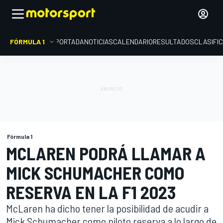
FÓRMULA 1
PORTADA
NOTICIAS
CALENDARIO
RESULTADOS
CLASIFI
Fórmula 1
MCLAREN PODRÁ LLAMAR A
MICK SCHUMACHER COMO
RESERVA EN LA F1 2023
McLaren ha dicho tener la posibilidad de acudir a
Mick Schumacher como piloto reserva a lo largo de