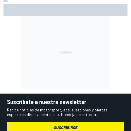
Vowles defiende el proyecto de Williams pese a sus pobres
resultados en 2026
Suscríbete a nuestra newsletter
Recibe noticias de motorsport, actualizaciones y ofertas
especiales directamente en tu bandeja de entrada.
SUSCRIBIRSE