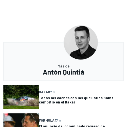
Más de
Antón Quintiá
DAKAR
7 m
Todos los coches con los que Carlos Sainz
compitió en el Dakar
FÓRMULA 1
7 m
El anuncio del complicado regreso de