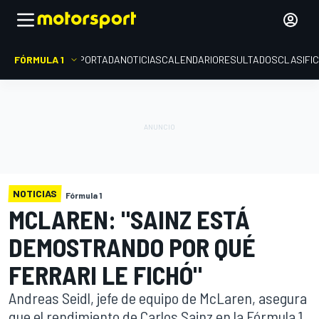
FÓRMULA 1
PORTADA
NOTICIAS
CALENDARIO
RESULTADOS
CLASIFI
NOTICIAS
Fórmula 1
MCLAREN: "SAINZ ESTÁ
DEMOSTRANDO POR QUÉ
FERRARI LE FICHÓ"
Andreas Seidl, jefe de equipo de McLaren, asegura
que el rendimiento de Carlos Sainz en la Fórmula 1