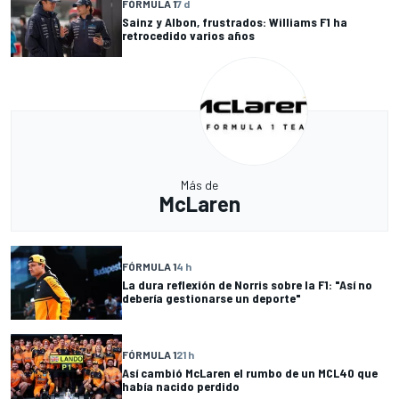
FÓRMULA 1
7 d
Sainz y Albon, frustrados: Williams F1 ha
retrocedido varios años
Más de
McLaren
FÓRMULA 1
4 h
La dura reflexión de Norris sobre la F1: "Así no
debería gestionarse un deporte"
FÓRMULA 1
21 h
Así cambió McLaren el rumbo de un MCL40 que
había nacido perdido