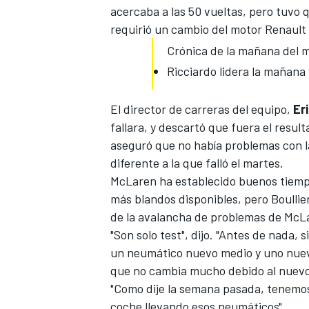
acercaba a las 50 vueltas, pero tuvo 
requirió un cambio del motor Renault
Crónica de la mañana del m
Ricciardo lidera la mañana 
El director de carreras del equipo,
Eri
fallara, y descartó que fuera el resu
aseguró que no había
problemas con l
diferente a la que falló el martes.
McLaren ha establecido buenos tiempo
MÁS CATEGORÍAS
más blandos disponibles, pero Boullie
de la avalancha de problemas de McL
"Son solo test", dijo. "Antes de nada, 
un neumático nuevo medio y uno nuevo 
que no cambia mucho debido al nuevo 
"Como dije la semana pasada, tenemos
coche llevando esos neumáticos".