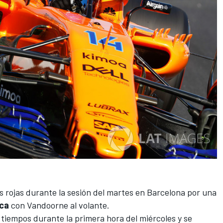
rojas durante la sesión del martes
en Barcelona por una
ica
con Vandoorne al volante.
e tiempos durante la primera hora del miércoles y se