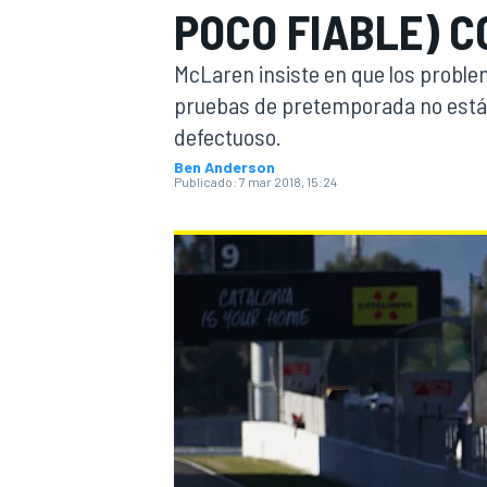
POCO FIABLE) 
INDYCAR
WRC
McLaren insiste en que los problem
pruebas de pretemporada no están
defectuoso.
Ben Anderson
Publicado:
7 mar 2018, 15:24
WEC
FÓRMULA E