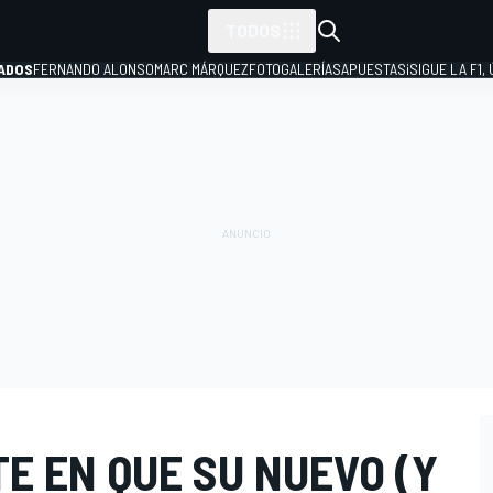
TODOS
ADOS
FERNANDO ALONSO
MARC MÁRQUEZ
FOTOGALERÍAS
APUESTAS
¡SIGUE LA F1,
P
E EN QUE SU NUEVO (Y