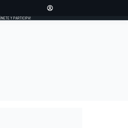
Haz que tu voz se escuche
comentando los artículos
 ÚNETE Y PARTICIPA!
INICIAR SESIÓN
EDICIÓN
ESPAÑA