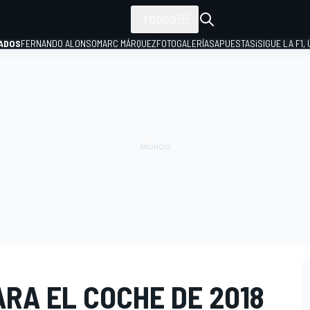
TODOS
ADOS
FERNANDO ALONSO
MARC MÁRQUEZ
FOTOGALERÍAS
APUESTAS
¡SIGUE LA F1,
P
RA EL COCHE DE 2018