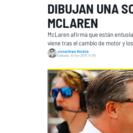
DIBUJAN UNA S
INDYCAR
WRC
MCLAREN
McLaren afirma que están entusia
viene tras el cambio de motor y lo
Jonathan Noble
Editado:
6 nov 2017, 9:05
WEC
FÓRMULA E