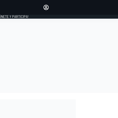
Haz que tu voz se escuche
comentando los artículos
 ÚNETE Y PARTICIPA!
INICIAR SESIÓN
EDICIÓN
ESPAÑA