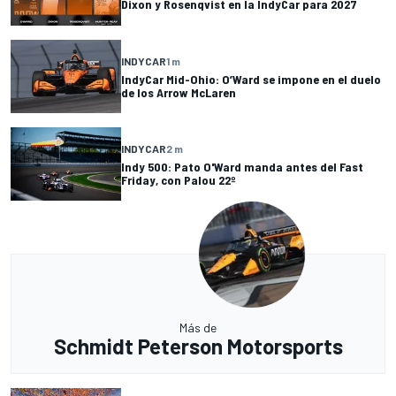
Dixon y Rosenqvist en la IndyCar para 2027
INDYCAR
1 m
IndyCar Mid-Ohio: O’Ward se impone en el duelo
de los Arrow McLaren
INDYCAR
2 m
Indy 500: Pato O'Ward manda antes del Fast
Friday, con Palou 22º
Más de
Schmidt Peterson Motorsports