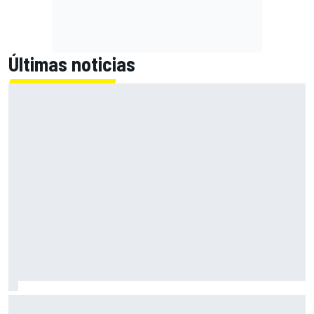
Últimas noticias
La FIA revela su ambicioso objetivo: hacer los F1 otros 80