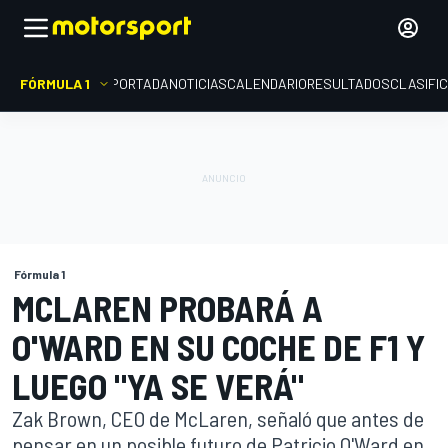
FÓRMULA 1
PORTADA
NOTICIAS
CALENDARIO
RESULTADOS
CLASIFI
Fórmula 1
MCLAREN PROBARÁ A
O'WARD EN SU COCHE DE F1 Y
LUEGO "YA SE VERÁ"
Zak Brown, CEO de McLaren, señaló que antes de
pensar en un posible futuro de Patricio O'Ward en