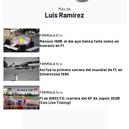
Más de
Luis Ramírez
FÓRMULA 1
2 m
Mónaco 1988: el día que Senna falló como un
humano en F1
FÓRMULA 1
2 m
Así fue la primera carrera del mundial de F1, en
Silverstone 1950
FÓRMULA 1
4 m
F1 en DIRECTO: ¡carrera del GP de Japón 2026!
(Con Live Timing)