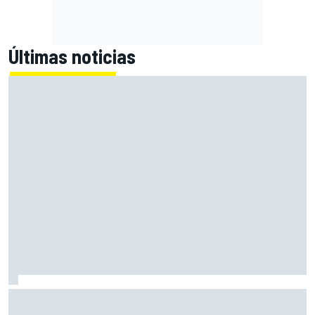
Últimas noticias
Moto2 en Silverstone – Izan Guevara se lleva una pole
incontestable; González, 4º