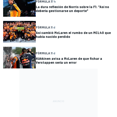
FÓRMULA 1
7 h
La dura reflexión de Norris sobre la F1: "Así no
debería gestionarse un deporte"
FÓRMULA 1
1 d
Así cambió McLaren el rumbo de un MCL40 que
había nacido perdido
FÓRMULA 1
1 d
Häkkinen avisa a McLaren de que fichar a
Verstappen sería un error