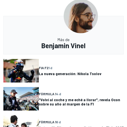
Más de
Benjamin Vinel
FIA F2
1 d
La nueva generación: Nikola Tsolov
FÓRMULA 1
4 d
"Volví al coche y me eché a llorar", revela Ocon
sobre su año al margen de la F1
FÓRMULA 1
6 d