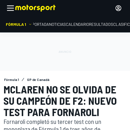
FÓRMULA 1
PORTADA
NOTICIAS
CALENDARIO
RESULTADOS
CLASIFI
Fórmula 1
GP de Canadá
MCLAREN NO SE OLVIDA DE
SU CAMPEÓN DE F2: NUEVO
TEST PARA FORNAROLI
Fornaroli completó su tercer test con un
monoplaza de Fórmula 1 de tres años de