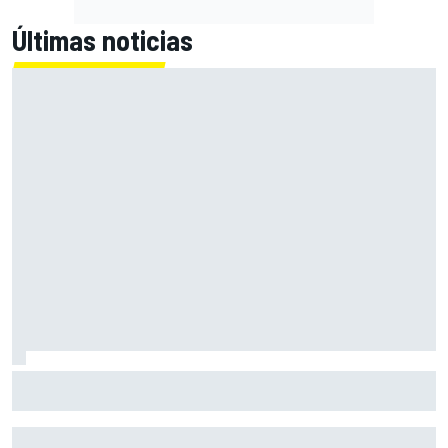
Últimas noticias
Bagnaia: "Este año no sé todo sobre mi moto, entro en
pista y simplemente piloto lo que tengo"