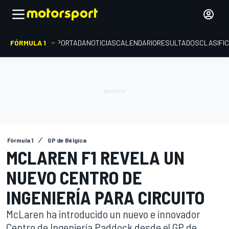
FÓRMULA 1
PORTADA
NOTICIAS
CALENDARIO
RESULTADOS
CLASIFI
Fórmula 1
GP de Bélgica
MCLAREN F1 REVELA UN
NUEVO CENTRO DE
INGENIERÍA PARA CIRCUITO
McLaren ha introducido un nuevo e innovador
Centro de Ingeniería Paddock desde el GP de