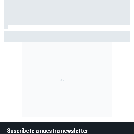
Márquez: "El año pasado marcaba la diferencia en puntos
en los que ahora voy algo peor"
Suscríbete a nuestra newsletter