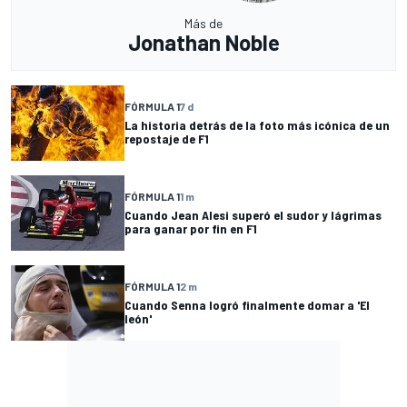
Más de
Jonathan Noble
FÓRMULA 1
7 d
La historia detrás de la foto más icónica de un
repostaje de F1
FÓRMULA 1
1 m
Cuando Jean Alesi superó el sudor y lágrimas
para ganar por fin en F1
FÓRMULA 1
2 m
Cuando Senna logró finalmente domar a 'El
león'