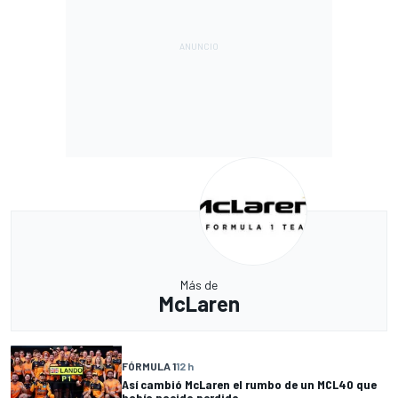
Más de
McLaren
FÓRMULA 1
12 h
Así cambió McLaren el rumbo de un MCL40 que
había nacido perdido