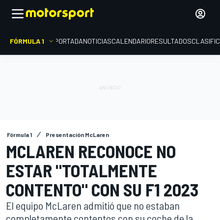
FÓRMULA 1
PORTADA
NOTICIAS
CALENDARIO
RESULTADOS
CLASIFI
Fórmula 1
Presentación McLaren
MCLAREN RECONOCE NO
ESTAR "TOTALMENTE
CONTENTO" CON SU F1 2023
El equipo McLaren admitió que no estaban
completamente contentos con su coche de la