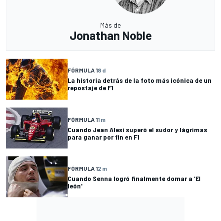
Más de
Jonathan Noble
FÓRMULA 1
8 d
La historia detrás de la foto más icónica de un
repostaje de F1
FÓRMULA 1
1 m
Cuando Jean Alesi superó el sudor y lágrimas
para ganar por fin en F1
FÓRMULA 1
2 m
Cuando Senna logró finalmente domar a 'El
león'