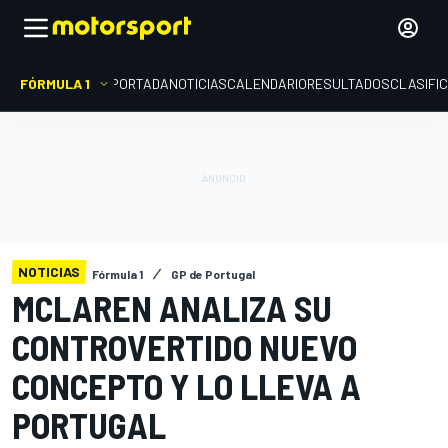
FÓRMULA 1
PORTADA
NOTICIAS
CALENDARIO
RESULTADOS
CLASIFI
NOTICIAS
Fórmula 1
GP de Portugal
MCLAREN ANALIZA SU
CONTROVERTIDO NUEVO
CONCEPTO Y LO LLEVA A
PORTUGAL