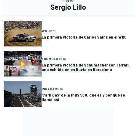
Más de
Sergio Lillo
WRC
2 m
La primera victoria de Carlos Sainz en el WRC
FÓRMULA 1
2 m
La primera victoria de Schumacher con Ferrari,
una exhibición en lluvia en Barcelona
INDYCAR
2 m
'Carb Day' de la Indy 500: qué es y por qué se
llama así