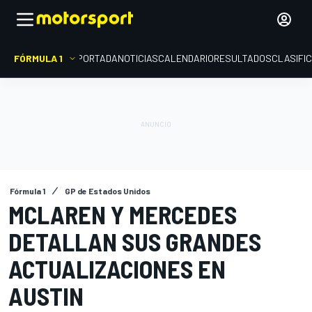
FÓRMULA 1
PORTADA
NOTICIAS
CALENDARIO
RESULTADOS
CLASIFI
Fórmula 1
GP de Estados Unidos
MCLAREN Y MERCEDES
DETALLAN SUS GRANDES
ACTUALIZACIONES EN
AUSTIN