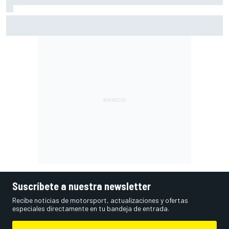
Alex Márquez: "Si estamos en medio de los que se jueguen
el título, a veces vamos a favorecer a uno y a putear a
otro"
Suscríbete a nuestra newsletter
Recibe noticias de motorsport, actualizaciones y ofertas
especiales directamente en tu bandeja de entrada.