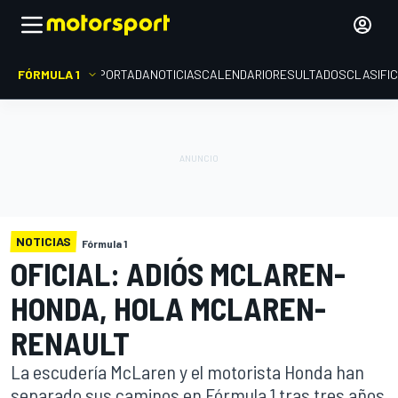
FÓRMULA 1
PORTADA
NOTICIAS
CALENDARIO
RESULTADOS
CLASIFI
NOTICIAS
Fórmula 1
OFICIAL: ADIÓS MCLAREN-
HONDA, HOLA MCLAREN-
RENAULT
La escudería McLaren y el motorista Honda han
separado sus caminos en Fórmula 1 tras tres años