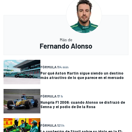
Más de
Fernando Alonso
FÓRMULA 1
14 min
Por qué Aston Martin sigue siendo un destino
más atractivo de lo que parece en el mercado
FÓRMULA 1
7 h
Hungría F1 2006: cuando Alonso se disfrazó de
Senna y el podio de De la Rosa
FÓRMULA 1
21 h
La confesión de Stroll sobre su ídolo en la F1: