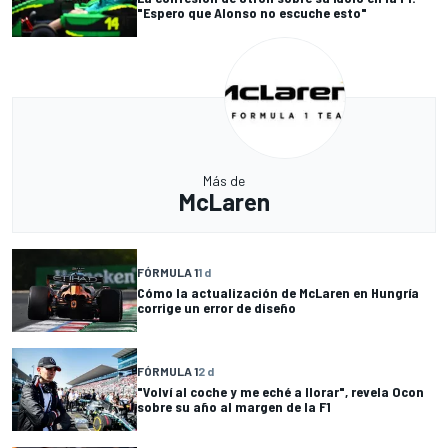
"Espero que Alonso no escuche esto"
Más de
McLaren
FÓRMULA 1
1 d
Cómo la actualización de McLaren en Hungría
corrige un error de diseño
FÓRMULA 1
2 d
"Volví al coche y me eché a llorar", revela Ocon
sobre su año al margen de la F1