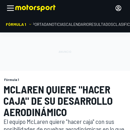
FÓRMULA 1
PORTADA
NOTICIAS
CALENDARIO
RESULTADOS
CLASIFI
Fórmula 1
MCLAREN QUIERE "HACER
CAJA" DE SU DESARROLLO
AERODINÁMICO
El equipo McLaren quiere "hacer caja" con sus
posibilidades de pruebas aerodinámicas en lo que