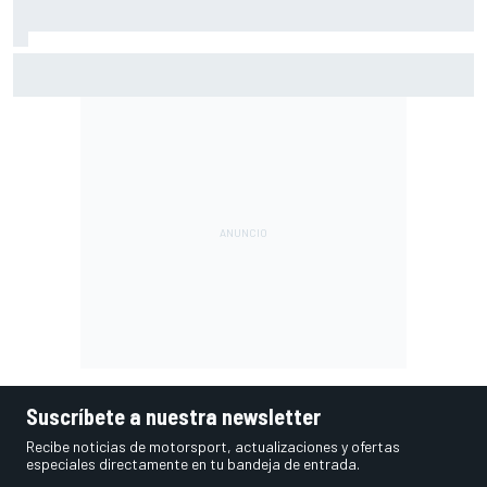
Pol Espargaró: "En principio vengo para una carrera, ya
veremos qué pasa en la próxima"
Suscríbete a nuestra newsletter
Recibe noticias de motorsport, actualizaciones y ofertas
especiales directamente en tu bandeja de entrada.