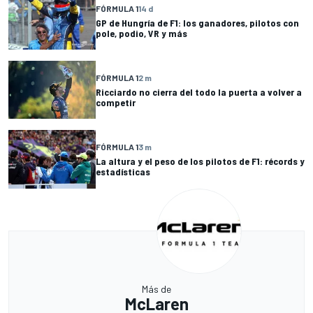
FÓRMULA 1
14 d
GP de Hungría de F1: los ganadores, pilotos con
pole, podio, VR y más
FÓRMULA 1
2 m
Ricciardo no cierra del todo la puerta a volver a
competir
FÓRMULA 1
3 m
La altura y el peso de los pilotos de F1: récords y
estadísticas
Más de
McLaren