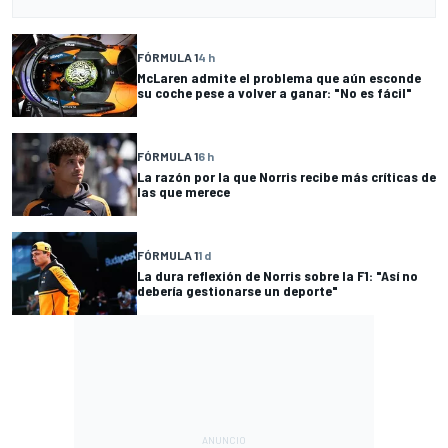
FÓRMULA 1
4 h
McLaren admite el problema que aún esconde
su coche pese a volver a ganar: "No es fácil"
FÓRMULA 1
6 h
La razón por la que Norris recibe más críticas de
las que merece
FÓRMULA 1
1 d
La dura reflexión de Norris sobre la F1: "Así no
debería gestionarse un deporte"