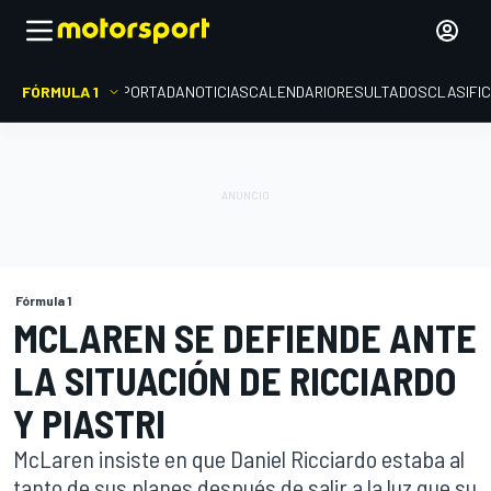
FÓRMULA 1
PORTADA
NOTICIAS
CALENDARIO
RESULTADOS
CLASIFI
Fórmula 1
MCLAREN SE DEFIENDE ANTE
LA SITUACIÓN DE RICCIARDO
Y PIASTRI
McLaren insiste en que Daniel Ricciardo estaba al
tanto de sus planes después de salir a la luz que su