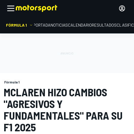
FÓRMULA 1
PORTADA
NOTICIAS
CALENDARIO
RESULTADOS
CLASIFI
Fórmula 1
MCLAREN HIZO CAMBIOS
"AGRESIVOS Y
FUNDAMENTALES" PARA SU
F1 2025