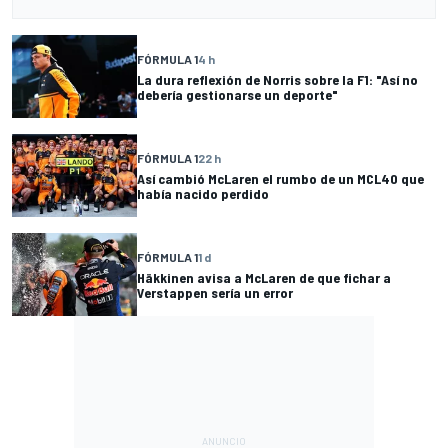
FÓRMULA 1
4 h
La dura reflexión de Norris sobre la F1: "Así no
debería gestionarse un deporte"
FÓRMULA 1
22 h
Así cambió McLaren el rumbo de un MCL40 que
había nacido perdido
FÓRMULA 1
1 d
Häkkinen avisa a McLaren de que fichar a
Verstappen sería un error