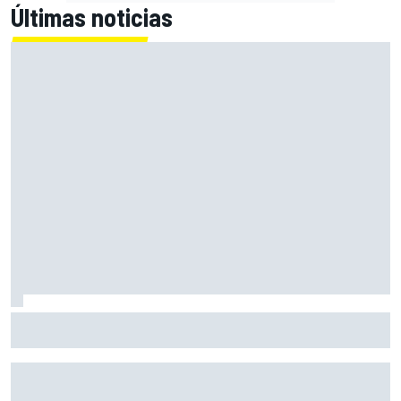
Últimas noticias
Máximo Quiles, operado con éxito de su fractura de
clavícula