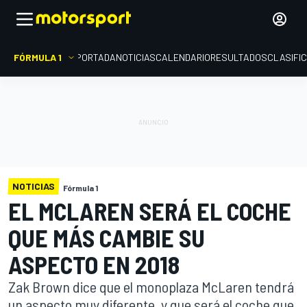
FÓRMULA 1
PORTADA
NOTICIAS
CALENDARIO
RESULTADOS
CLASIFI
NOTICIAS
Fórmula 1
EL MCLAREN SERÁ EL COCHE
QUE MÁS CAMBIE SU
ASPECTO EN 2018
Zak Brown dice que el monoplaza McLaren tendrá
un aspecto muy diferente, y que será el coche que