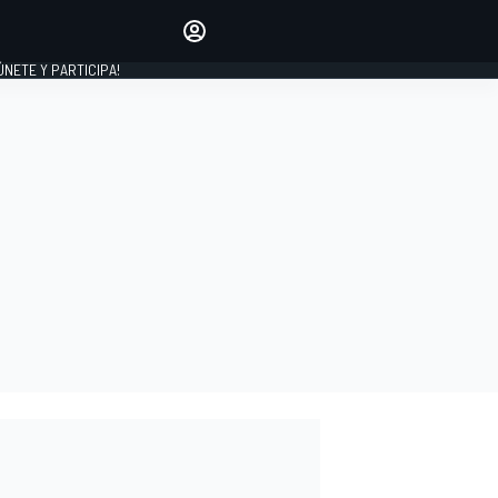
Haz que tu voz se escuche
comentando los artículos
 ÚNETE Y PARTICIPA!
INICIAR SESIÓN
EDICIÓN
ESPAÑA