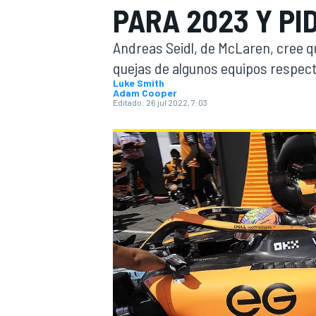
PARA 2023 Y PI
INDYCAR
WRC
Andreas Seidl, de McLaren, cree qu
quejas de algunos equipos respect
Luke Smith
Adam Cooper
Editado:
26 jul 2022, 7:03
WEC
FÓRMULA E