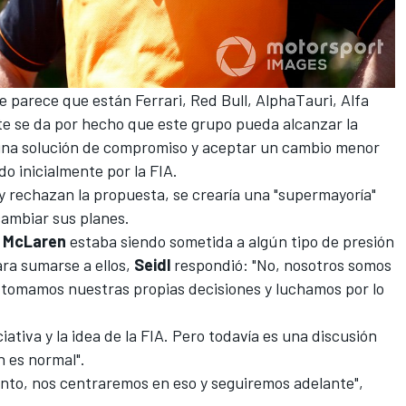
que parece que están
Ferrari
,
Red Bull
,
AlphaTauri
,
Alfa
te se da por hecho que este grupo pueda alcanzar la
 una solución de compromiso y aceptar un cambio menor
o inicialmente por la FIA.
y rechazan la propuesta, se crearía una "supermayoría"
cambiar sus planes.
i
McLaren
estaba siendo sometida a algún tipo de presión
ara sumarse a ellos,
Seidl
respondió: "No, nosotros somos
tomamos nuestras propias decisiones y luchamos por lo
iativa y la idea de la FIA. Pero todavía es una discusión
n es normal".
nto, nos centraremos en eso y seguiremos adelante",