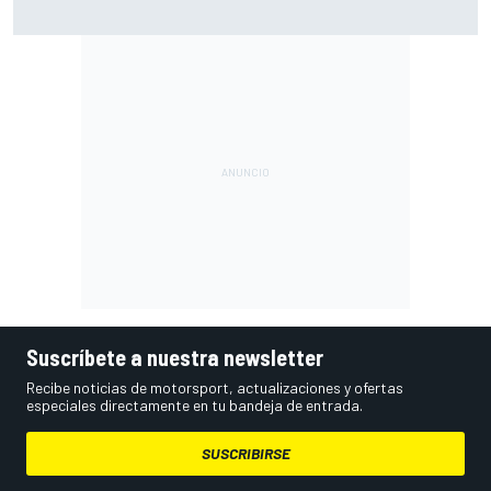
Por qué los progresos "no satisfacen" a Red Bull hasta
darle a Verstappen un coche ganador
Suscríbete a nuestra newsletter
Recibe noticias de motorsport, actualizaciones y ofertas
especiales directamente en tu bandeja de entrada.
SUSCRIBIRSE