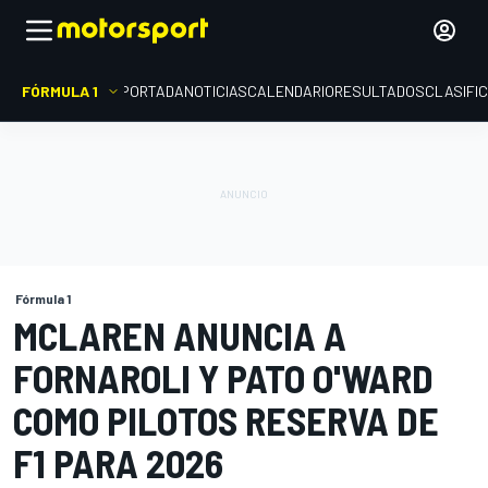
FÓRMULA 1
PORTADA
NOTICIAS
CALENDARIO
RESULTADOS
CLASIFI
Fórmula 1
MCLAREN ANUNCIA A
FORNAROLI Y PATO O'WARD
COMO PILOTOS RESERVA DE
F1 PARA 2026