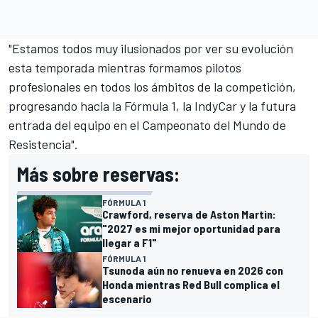
"Estamos todos muy ilusionados por ver su evolución
esta temporada mientras formamos pilotos
profesionales en todos los ámbitos de la competición,
progresando hacia la Fórmula 1, la IndyCar y la futura
entrada del equipo en el Campeonato del Mundo de
Resistencia".
Más sobre reservas:
FÓRMULA 1
Crawford, reserva de Aston Martin:
"2027 es mi mejor oportunidad para
llegar a F1"
FÓRMULA 1
Tsunoda aún no renueva en 2026 con
Honda mientras Red Bull complica el
escenario