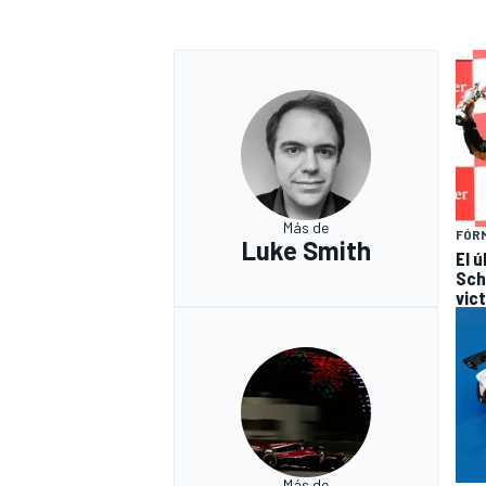
Más de
FÓRM
Luke Smith
El 
Sch
vic
Más de