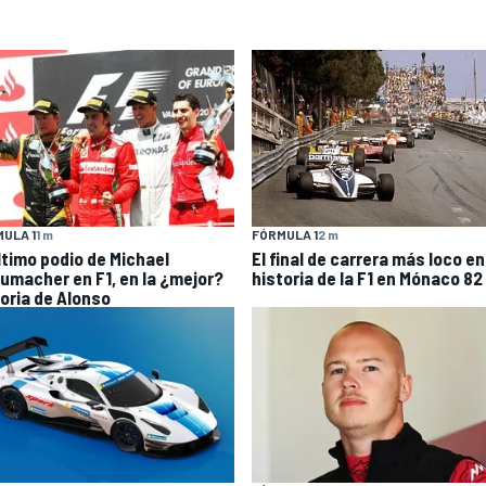
ULA 1
1 m
FÓRMULA 1
2 m
último podio de Michael
El final de carrera más loco en
umacher en F1, en la ¿mejor?
historia de la F1 en Mónaco 82
toria de Alonso