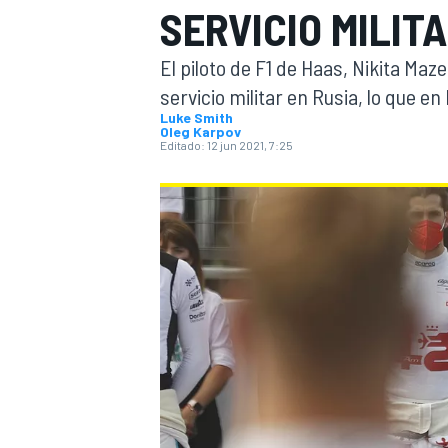
SERVICIO MILIT
INDYCAR
WRC
El piloto de F1 de Haas, Nikita Ma
servicio militar en Rusia, lo que e
Luke Smith
Oleg Karpov
Editado:
12 jun 2021, 7:25
WEC
FÓRMULA E