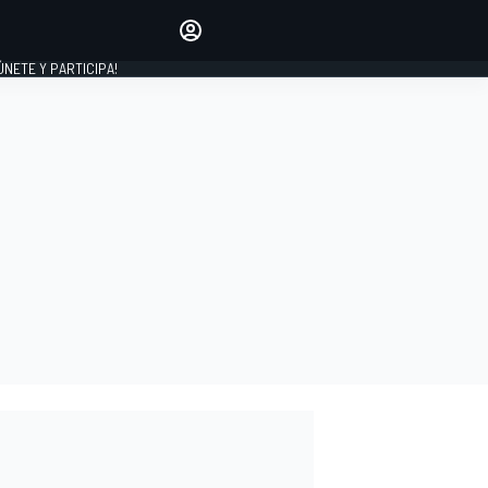
Haz que tu voz se escuche
comentando los artículos
 ÚNETE Y PARTICIPA!
INICIAR SESIÓN
EDICIÓN
ESPAÑA