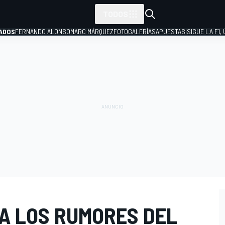
TODOS
ADOS
FERNANDO ALONSO
MARC MÁRQUEZ
FOTOGALERÍAS
APUESTAS
¡SIGUE LA F1,
P
A LOS RUMORES DEL