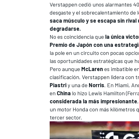
Verstappen cedió unos alarmantes 40 
desgaste y el sobrecalentamiento de 
saca músculo y se escapa sin rival 
degradarse.
No es coincidencia que
la única vict
Premio de Japón con una estrategia
la pole en un circuito con pocas opc
las oportunidades estratégicas que h
Pero aunque
McLaren
es imbatible e
clasificación. Verstappen lidera con 
Piastri
y una de
Norris
. En Miami,
And
en
China
lo hizo
Lewis Hamilton
(
Ferra
considerada la más impresionante
un motor Honda con más kilómetros qu
tercer sector.