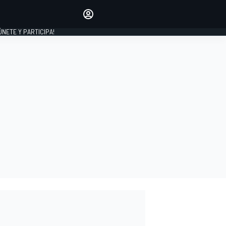
Haz que tu voz se escuche
comentando los artículos
 ÚNETE Y PARTICIPA!
INICIAR SESIÓN
EDICIÓN
ESPAÑA