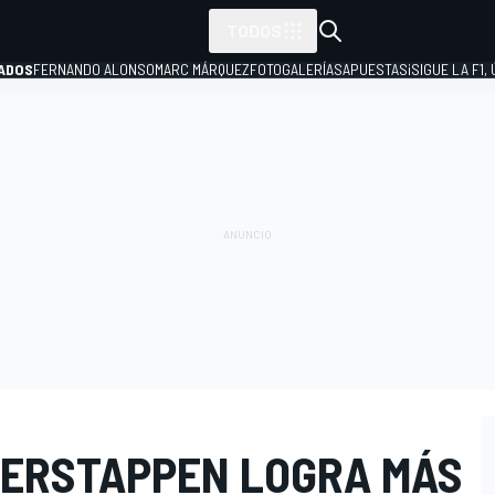
TODOS
ADOS
FERNANDO ALONSO
MARC MÁRQUEZ
FOTOGALERÍAS
APUESTAS
¡SIGUE LA F1,
P
VERSTAPPEN LOGRA MÁS