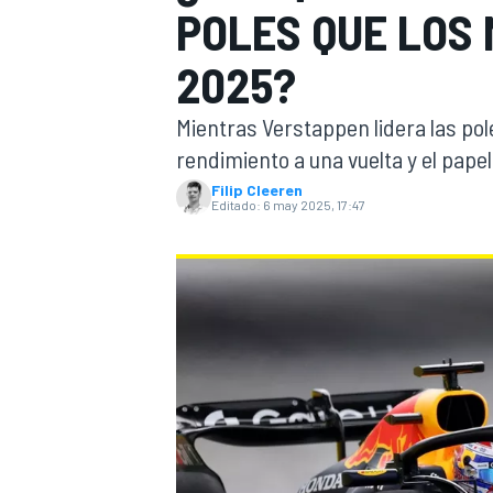
POLES QUE LOS 
INDYCAR
WRC
2025?
Mientras Verstappen lidera las pol
rendimiento a una vuelta y el papel
Filip Cleeren
Editado:
6 may 2025, 17:47
WEC
FÓRMULA E