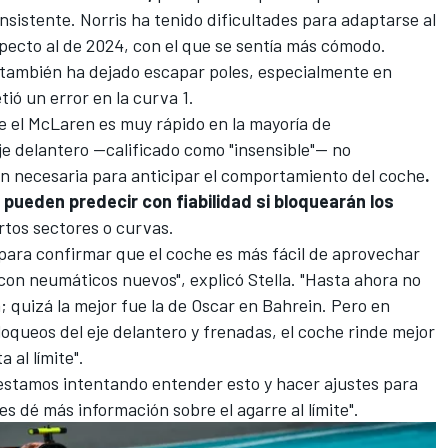
sistente. Norris ha tenido dificultades para adaptarse al
ecto al de 2024, con el que se sentía más cómodo.
 también ha dejado escapar poles, especialmente en
ó un error en la curva 1.
e el McLaren es muy rápido en la mayoría de
l eje delantero —calificado como "insensible"— no
ión necesaria para anticipar el comportamiento del coche
.
ri pueden predecir con fiabilidad si bloquearán los
iertos sectores o curvas.
ara confirmar que el coche es más fácil de aprovechar
 con neumáticos nuevos", explicó Stella. "Hasta ahora no
 quizá la mejor fue la de Oscar en Bahrein. Pero en
oqueos del eje delantero y frenadas, el coche rinde mejor
 al límite".
 estamos intentando entender esto y hacer ajustes para
s dé más información sobre el agarre al límite".