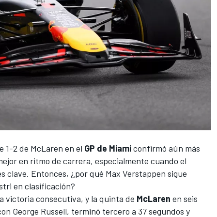
e 1-2 de
McLaren
en el
GP de Miami
confirmó aún más
mejor en ritmo de carrera, especialmente cuando el
es clave. Entonces, ¿por qué
Max Verstappen
sigue
stri
en clasificación?
a victoria consecutiva, y la quinta de
McLaren
en seis
 con
George Russell
, terminó tercero a 37 segundos y