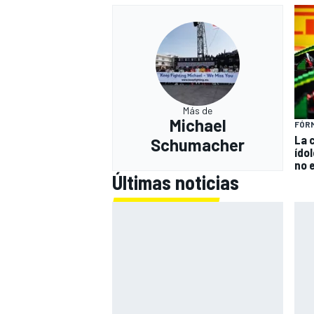
Más de
Michael
FÓRM
La 
Schumacher
ído
no 
Últimas noticias