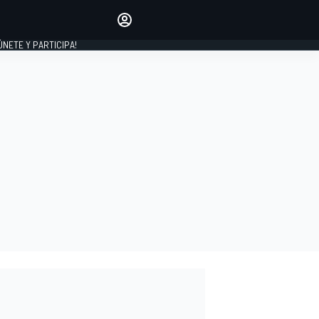
Haz que tu voz se escuche
comentando los artículos
 ÚNETE Y PARTICIPA!
INICIAR SESIÓN
EDICIÓN
ESPAÑA