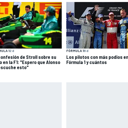
ULA 1
2 d
FÓRMULA 1
8 d
confesión de Stroll sobre su
Los pilotos con más podios e
lo en la F1: "Espero que Alonso
Fórmula 1 y cuántos
escuche esto"