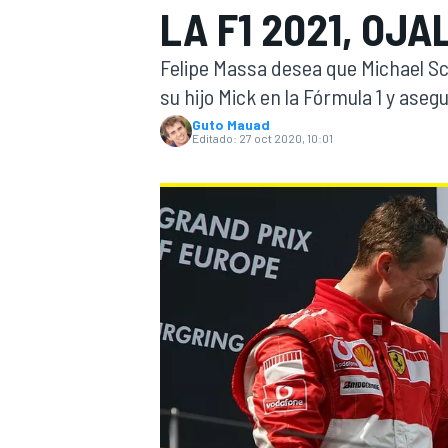
LA F1 2021, OJA
INDYCAR
WRC
Felipe Massa desea que Michael Sc
su hijo Mick en la Fórmula 1 y asegu
Guto Mauad
Editado:
27 oct 2020, 10:01
WEC
FÓRMULA E