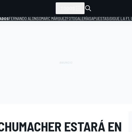
TODOS
ADOS
FERNANDO ALONSO
MARC MÁRQUEZ
FOTOGALERÍAS
APUESTAS
¡SIGUE LA F1,
P
SCHUMACHER ESTARÁ EN