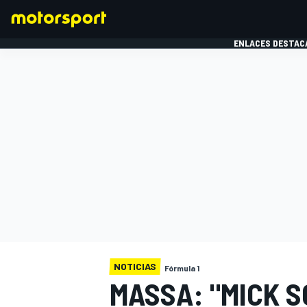
ENLACES DESTAC
FÓRMULA 1
MOTOG
NOTICIAS
Fórmula 1
MASSA: "MICK 