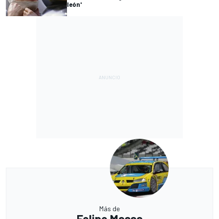
león'
Más de
Felipe Massa