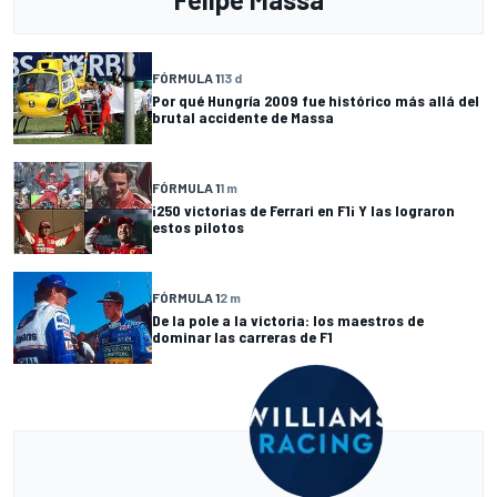
FÓRMULA 1
13 d
Por qué Hungría 2009 fue histórico más allá del
brutal accidente de Massa
FÓRMULA 1
1 m
¡250 victorias de Ferrari en F1¡ Y las lograron
estos pilotos
FÓRMULA 1
2 m
De la pole a la victoria: los maestros de
dominar las carreras de F1