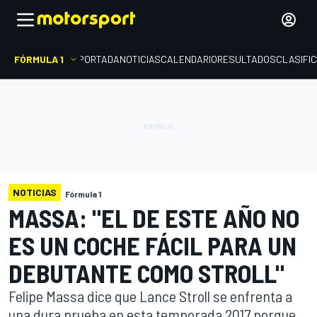
FÓRMULA 1
PORTADA
NOTICIAS
CALENDARIO
RESULTADOS
CLASIFI
NOTICIAS
Fórmula 1
MASSA: "EL DE ESTE AÑO NO
ES UN COCHE FÁCIL PARA UN
DEBUTANTE COMO STROLL"
Felipe Massa dice que Lance Stroll se enfrenta a
una dura prueba en esta temporada 2017 porque