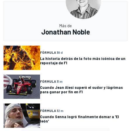
Más de
Jonathan Noble
FÓRMULA 1
8 d
La historia detrás de la foto más icónica de un
repostaje de F1
FÓRMULA 1
1 m
Cuando Jean Alesi superó el sudor y lágrimas
para ganar por fin en F1
FÓRMULA 1
2 m
Cuando Senna logró finalmente domar a 'El
león'