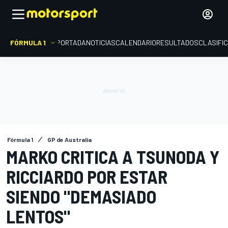
FÓRMULA 1
PORTADA
NOTICIAS
CALENDARIO
RESULTADOS
CLASIFI
Fórmula 1
GP de Australia
MARKO CRITICA A TSUNODA Y
RICCIARDO POR ESTAR
SIENDO "DEMASIADO
LENTOS"