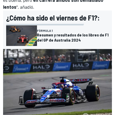
es buena, pero
en carrera ambos son demasiado
lentos
", añadió.
¿Cómo ha sido el viernes de F1?:
FÓRMULA 1
Resumen y resultados de los libres de F1
del GP de Australia 2024