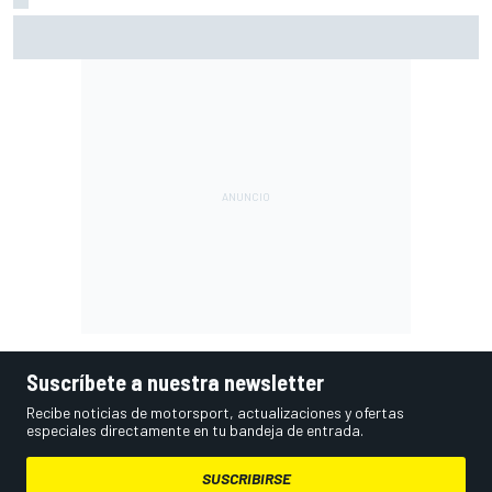
Ogura: "No estaba seguro de poder acabar la carrera por la
degradación"
Suscríbete a nuestra newsletter
Recibe noticias de motorsport, actualizaciones y ofertas
especiales directamente en tu bandeja de entrada.
SUSCRIBIRSE