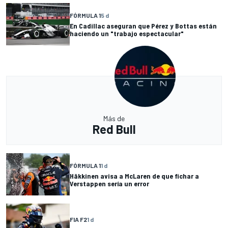
FÓRMULA 1
5 d
En Cadillac aseguran que Pérez y Bottas están
haciendo un "trabajo espectacular"
Más de
Red Bull
FÓRMULA 1
1 d
Häkkinen avisa a McLaren de que fichar a
Verstappen sería un error
FIA F2
1 d