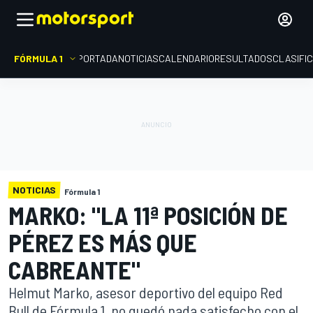
FÓRMULA 1
PORTADA
NOTICIAS
CALENDARIO
RESULTADOS
CLASIFI
NOTICIAS
Fórmula 1
MARKO: "LA 11ª POSICIÓN DE
PÉREZ ES MÁS QUE
CABREANTE"
Helmut Marko, asesor deportivo del equipo Red
Bull de Fórmula 1, no quedó nada satisfecho con el