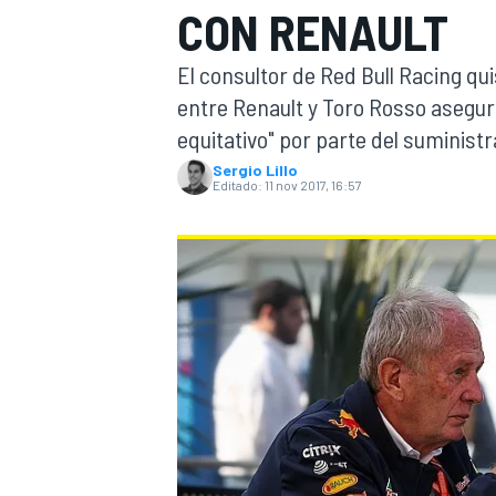
CON RENAULT
INDYCAR
WRC
El consultor de Red Bull Racing qu
entre Renault y Toro Rosso asegur
equitativo" por parte del suminist
Sergio Lillo
Editado:
11 nov 2017, 16:57
WEC
FÓRMULA E