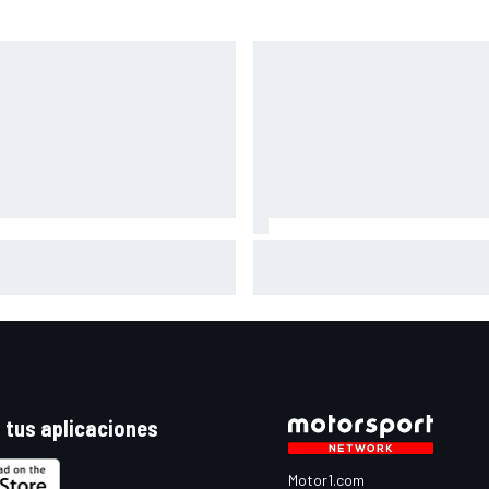
l Fernández y su renovación:
Martín: "No entiendo cómo
veces no he estado del todo
todavía lidero el Mundial"
o; ahora alguna noche dormiré
or"
 tus aplicaciones
Motor1.com