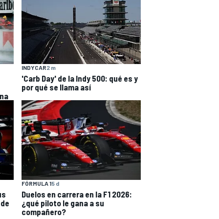
INDYCAR
2 m
'Carb Day' de la Indy 500: qué es y
por qué se llama así
ona
FÓRMULA 1
5 d
us
Duelos en carrera en la F1 2026:
 de
¿qué piloto le gana a su
compañero?