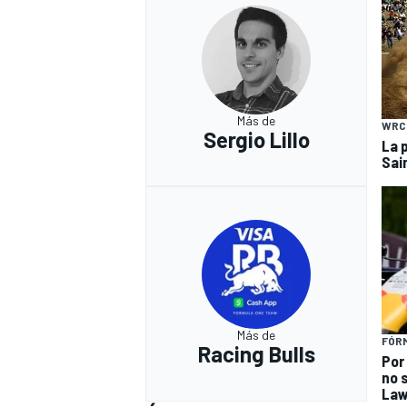
Más de
WRC
Sergio Lillo
La 
Sai
Más de
FÓRM
Racing Bulls
Por 
no 
La