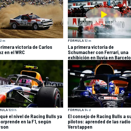
2 m
FÓRMULA 1
2 m
primera victoria de Carlos
La primera victoria de
nz en el WRC
Schumacher con Ferrari, una
exhibición en lluvia en Barcel
ULA 1
20 h
FÓRMULA 1
4 d
qué el nivel de Racing Bulls ya
El consejo de Racing Bulls a s
sorprende en la F1, según
pilotos: aprended de las radio
wson
Verstappen