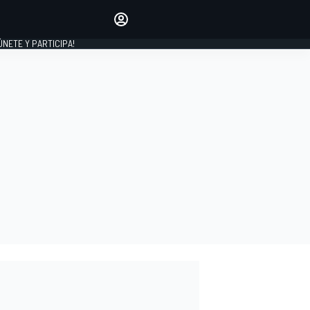
Haz que tu voz se escuche
comentando los artículos
 ÚNETE Y PARTICIPA!
INICIAR SESIÓN
EDICIÓN
ESPAÑA