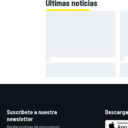
Últimas noticias
Márquez: "Ganar otro título no me
Raú
cambiará la vida; a otros, sí"
"A 
fin
mej
Suscríbete a nuestra
Descarga
newsletter
Recibe noticias de motorsport,