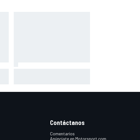
Marini sobre su futuro en Tech3:
"Todo se hará oficial este fin de
semana"
Contáctanos
Comentarios
Anúnciate en Motorsport.com