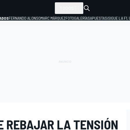
TODOS
ADOS
FERNANDO ALONSO
MARC MÁRQUEZ
FOTOGALERÍAS
APUESTAS
¡SIGUE LA F1,
P
E REBAJAR LA TENSIÓN