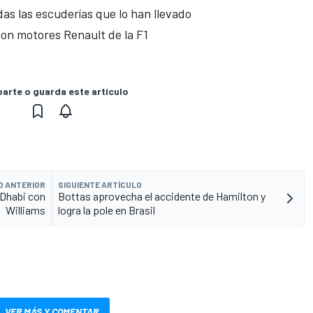
as las escuderías que lo han llevado
con motores Renault de la F1
rte o guarda este artículo
O ANTERIOR
SIGUIENTE ARTÍCULO
 Dhabi con
Bottas aprovecha el accidente de Hamilton y
Williams
logra la pole en Brasil
VER MÁS Y COMENTAR