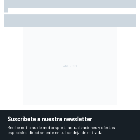
Hadjar explica el "choque cultural" que vivió al pasar de
Racing Bulls a Red Bull
Suscríbete a nuestra newsletter
Recibe noticias de motorsport, actualizaciones y ofertas
especiales directamente en tu bandeja de entrada.