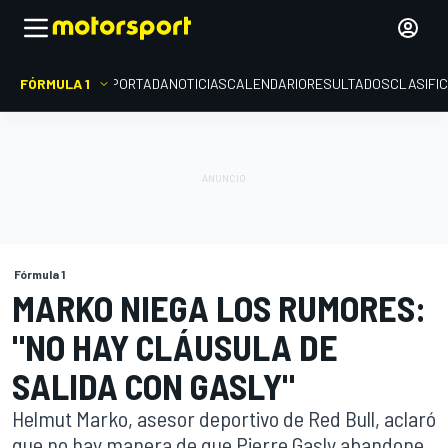
FÓRMULA 1
PORTADA
NOTICIAS
CALENDARIO
RESULTADOS
CLASIFI
Fórmula 1
MARKO NIEGA LOS RUMORES:
"NO HAY CLÁUSULA DE
SALIDA CON GASLY"
Helmut Marko, asesor deportivo de Red Bull, aclaró
que no hay manera de que Pierre Gasly abandone