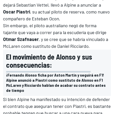
dejará
Sebastian Vettel
, llevó a Alpine a anunciar a
Oscar Piastri
, su actual piloto de reserva, como nuevo
compañero de
Esteban Ocon
.
Sin embargo, el piloto australiano
negó de forma
tajante que vaya a correr para la escudería
que dirige
Otmar Szafnauer
, y se cree que se habría vinculado a
McLaren
como sustituto de
Daniel Ricciardo
.
El movimiento de Alonso y sus
consecuencias:
¡Fernando Alonso ficha por Aston Martin y seguirá en F1!
Alpine anunció a Piastri como sustituto de Alonso en F1
McLaren y Ricciardo hablan de acabar su contrato antes
de tiempo
Si bien Alpine ha manifestado su intención de
defender
el contrato que aseguran tener con Piastri
, es bastante
probable tengan que buscar a una cara nueva para