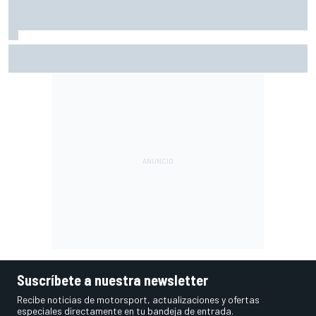
Vowles defiende el proyecto de Williams pese a sus pobres
resultados en 2026
Suscríbete a nuestra newsletter
Recibe noticias de motorsport, actualizaciones y ofertas
especiales directamente en tu bandeja de entrada.