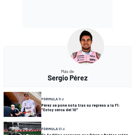
Más de
Sergio Pérez
FÓRMULA 1
1 d
Pérez se pone nota tras su regreso a la F1:
"Estoy cerca del 10"
FÓRMULA 1
3 d
En Cadillac aseguran que Pérez y Bottas están