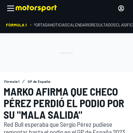
FÓRMULA 1
PORTADA
NOTICIAS
CALENDARIO
RESULTADOS
CLASIFI
Fórmula 1
GP de España
MARKO AFIRMA QUE CHECO
PÉREZ PERDIÓ EL PODIO POR
SU "MALA SALIDA"
Red Bull esperaba que Sergio Pérez pudiese
remontar hasta el podio en el GP de España 2023