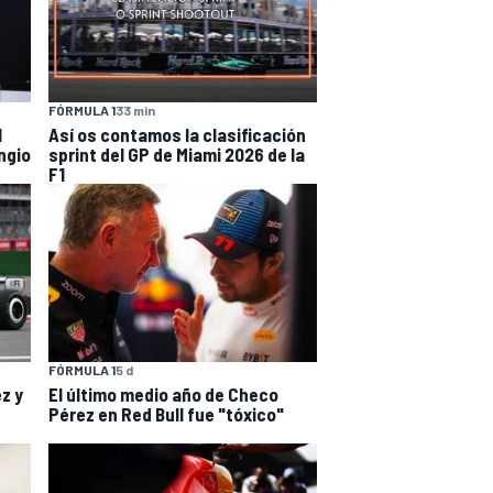
FÓRMULA 1
33 min
l
Así os contamos la clasificación
ngio
sprint del GP de Miami 2026 de la
F1
FÓRMULA 1
5 d
z y
El último medio año de Checo
Pérez en Red Bull fue "tóxico"