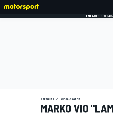
ENLACES DESTAC
FÓRMULA 1
MOTOG
Fórmula 1
GP de Austria
MARKO VIO "LA