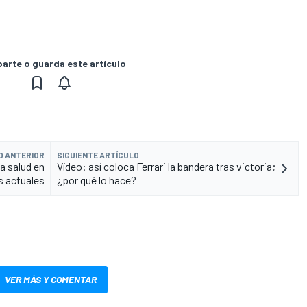
rte o guarda este artículo
O ANTERIOR
SIGUIENTE ARTÍCULO
la salud en
Vídeo: así coloca Ferrari la bandera tras victoria;
s actuales
¿por qué lo hace?
VER MÁS Y COMENTAR