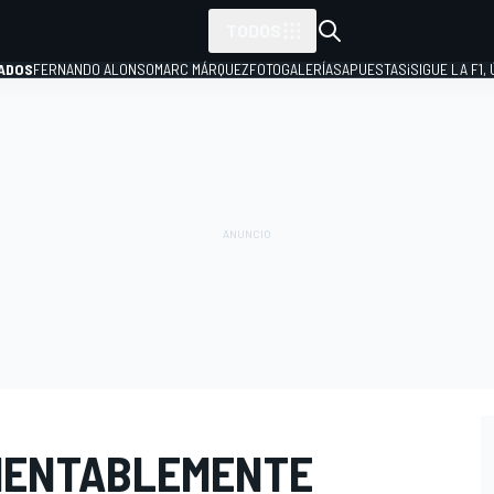
TODOS
ADOS
FERNANDO ALONSO
MARC MÁRQUEZ
FOTOGALERÍAS
APUESTAS
¡SIGUE LA F1,
P
MENTABLEMENTE