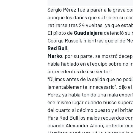
Sergio Pérez
fue a parar a la grava c
aunque los daños que sufrió en su coc
retirarse tras 24 vueltas, ya que esta
El piloto de
Guadalajara
defendió su m
George Russell
, mientras que
el de Me
Red Bull
.
Marko
, por su parte, se mostró dece
había hablado en el equipo sobre no i
antecedentes de ese sector.
"Dijimos antes de la salida que no pod
lamentablemente innecesario", dijo el
Pérez ya había tenido una mala experi
ese mismo lugar cuando buscó super
del cuarto al décimo puesto y el brit
Para Red Bull los malos recuerdos co
cuando
Alexander Albon
, anterior c
Hamilton
por fuera y fue a parar a la