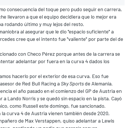
omo consecuencia del toque pero pudo seguir en carrera,
he llevaron a que el equipo decidiera que lo mejor era
ba rodando último y muy lejos del resto.
aniobra al asegurar que le dio "espacio suficiente" a
rcedes cree que el intento fue "valiente"
por parte del de
pcionado con Checo Pérez porque antes de la carrera se
ntentar adelantar por fuera en la curva 4 dados los
íamos hacerlo por el exterior de esa curva. Eso fue
 asesor de
Red Bull Racing
a
Sky Sports
de Alemania.
encia el año pasado en el comienzo del GP de Austria en
ar a
Lando Norris
y se quedó sin espacio en la pista. Cayó
ánico, como Russell este domingo, fue sancionado.
n la curva 4 de Austria vienen también desde
2020
,
ompañero de
Max Verstappen
, quiso adelantar a
Lewis
 grava, perdiendo un podio que parecía seguro.