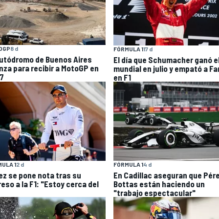
OGP
8 d
FÓRMULA 1
17 d
Autódromo de Buenos Aires
El día que Schumacher ganó e
nza para recibir a MotoGP en
mundial en julio y empató a Fa
7
en F1
ULA 1
2 d
FÓRMULA 1
4 d
ez se pone nota tras su
En Cadillac aseguran que Pére
eso a la F1: "Estoy cerca del
Bottas están haciendo un
"trabajo espectacular"