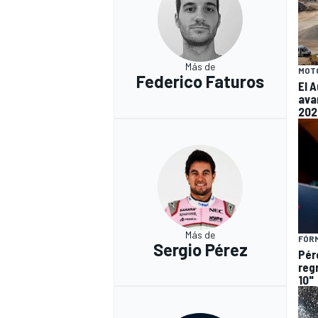
Más de
MOT
Federico Faturos
El 
ava
202
Más de
FÓRM
Sergio Pérez
Pér
regr
10"