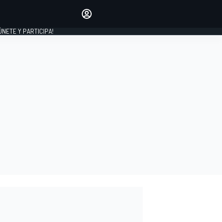
Haz que tu voz se escuche
comentando los artículos
 ÚNETE Y PARTICIPA!
INICIAR SESIÓN
EDICIÓN
ESPAÑA