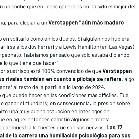
con un coche que en líneas generales no ha sido el mejor del
a, para elogiar a un
Verstappen "aún más maduro
 en solitario como en los duelos. Si alguien nos hubiera
ar irse a los dos Ferrari y a
Lewis Hamilton
(en Las Vegas)
ampeonato, habríamos pensado que sólo estaba diciendo
e lo que tiene que hacer".
sesor austriaco está 100% convencido de que
Verstappen
s rivales también en cuanto a pilotaje se refiere
, algo
nte" al resto de la parrilla a lo largo de 2024.
o que puede hacer en las condiciones más difíciles. Fue
 ganar el Mundial y, en consecuencia, la presión sobre
hizo una muy buena actuación en Interlagos en
ue en aquel entonces cometió algunos errores".
so demuestra lo fuertes que son sus nervios.
Las 17
al de la carrera una humillación psicológica para sus