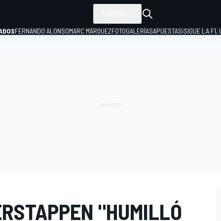
TODOS
ADOS
FERNANDO ALONSO
MARC MÁRQUEZ
FOTOGALERÍAS
APUESTAS
¡SIGUE LA F1,
P
ERSTAPPEN "HUMILLÓ