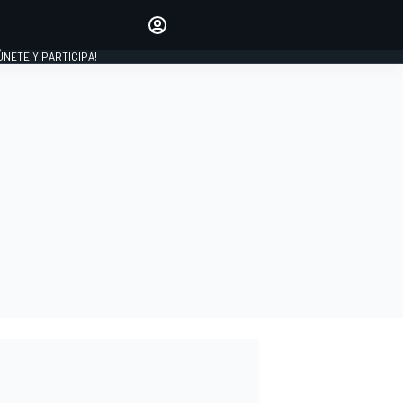
Haz que tu voz se escuche
comentando los artículos
 ÚNETE Y PARTICIPA!
INICIAR SESIÓN
EDICIÓN
ESPAÑA