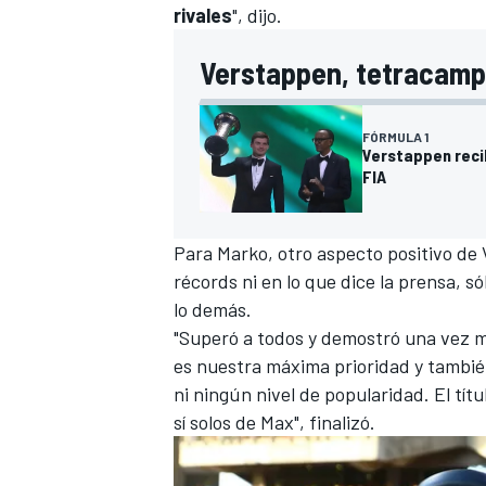
rivales
", dijo.
Verstappen, tetracamp
FÓRMULA 1
Verstappen recib
FIA
Para Marko, otro aspecto positivo de V
récords ni en lo que dice la prensa, só
MÁS CATEGORÍAS
lo demás.
"Superó a todos y demostró una vez m
es nuestra máxima prioridad y también
ni ningún nivel de popularidad. El tít
sí solos de Max", finalizó.