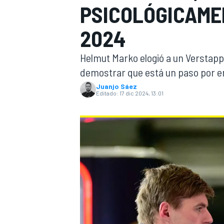
PSICOLÓGICAMEN
INDYCAR
WRC
2024
Helmut Marko elogió a un Verstap
demostrar que está un paso por enc
Juanjo Sáez
Editado:
17 dic 2024, 13:01
WEC
FÓRMULA E