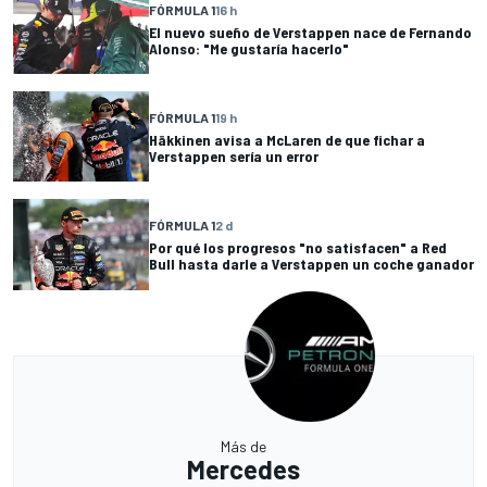
FÓRMULA 1
16 h
El nuevo sueño de Verstappen nace de Fernando
Alonso: "Me gustaría hacerlo"
FÓRMULA 1
19 h
Häkkinen avisa a McLaren de que fichar a
Verstappen sería un error
FÓRMULA 1
2 d
Por qué los progresos "no satisfacen" a Red
Bull hasta darle a Verstappen un coche ganador
Más de
Mercedes