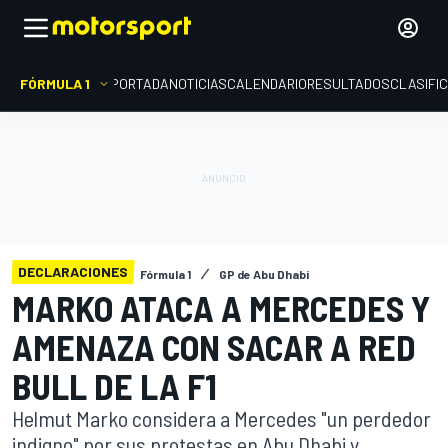
FÓRMULA 1
PORTADA
NOTICIAS
CALENDARIO
RESULTADOS
CLASIFI
DECLARACIONES
Fórmula 1
GP de Abu Dhabi
MARKO ATACA A MERCEDES Y
AMENAZA CON SACAR A RED
BULL DE LA F1
Helmut Marko considera a Mercedes "un perdedor
indigno" por sus protestas en Abu Dhabi y