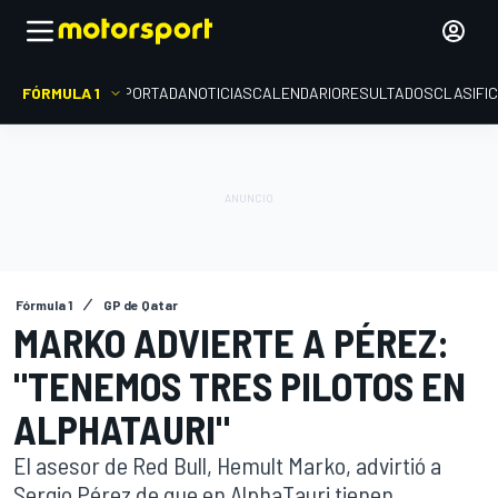
FÓRMULA 1
PORTADA
NOTICIAS
CALENDARIO
RESULTADOS
CLASIFI
Fórmula 1
GP de Qatar
MARKO ADVIERTE A PÉREZ:
"TENEMOS TRES PILOTOS EN
ALPHATAURI"
El asesor de Red Bull, Hemult Marko, advirtió a
Sergio Pérez de que en AlphaTauri tienen