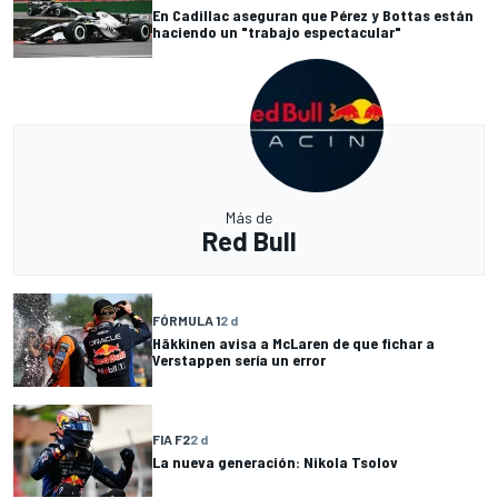
En Cadillac aseguran que Pérez y Bottas están
haciendo un "trabajo espectacular"
Más de
Red Bull
FÓRMULA 1
2 d
Häkkinen avisa a McLaren de que fichar a
Verstappen sería un error
FIA F2
2 d
La nueva generación: Nikola Tsolov