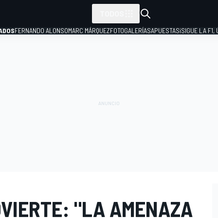
TODOS
ADOS
FERNANDO ALONSO
MARC MÁRQUEZ
FOTOGALERÍAS
APUESTAS
¡SIGUE LA F1,
P
VIERTE: "LA AMENAZA