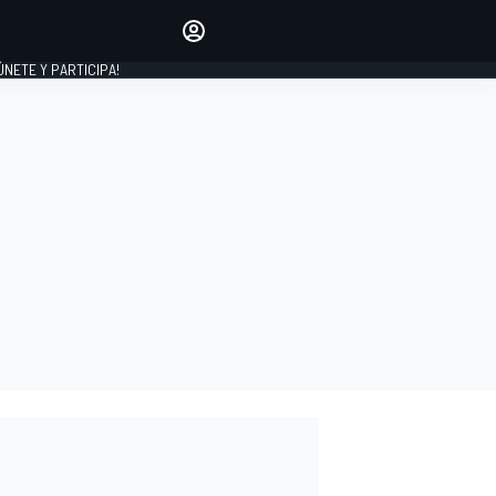
Haz que tu voz se escuche
comentando los artículos
 ÚNETE Y PARTICIPA!
INICIAR SESIÓN
EDICIÓN
ESPAÑA