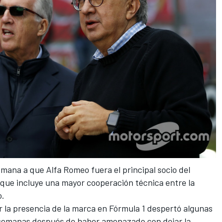
semana a que
Alfa Romeo fuera el principal socio del
 que incluye una mayor cooperación técnica entre la
o.
r la presencia de la marca en Fórmula 1 despertó algunas
 semanas después de
haber amenazado con dejar la