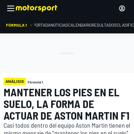
FÓRMULA 1
PORTADA
NOTICIAS
CALENDARIO
RESULTADOS
CLASIFI
ANÁLISIS
Fórmula 1
MANTENER LOS PIES EN EL
SUELO, LA FORMA DE
ACTUAR DE ASTON MARTIN F1
Casi todos dentro del equipo Aston Martin tienen el
mismo mensaje de "mantener los pies en el suelo"