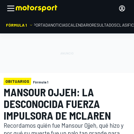
FÓRMULA 1
PORTADA
NOTICIAS
CALENDARIO
RESULTADOS
CLASIFI
OBITUARIOS
Fórmula 1
MANSOUR OJJEH: LA
DESCONOCIDA FUERZA
IMPULSORA DE MCLAREN
Recordamos quién fue Mansour Ojjeh, qué hizo y
por qué su muerte fue un palo tan grande para