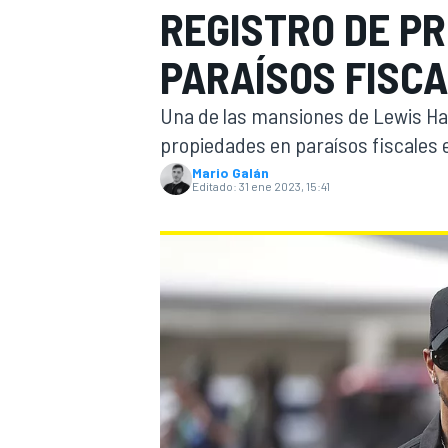
REGISTRO DE P
INDYCAR
WRC
PARAÍSOS FISC
Una de las mansiones de Lewis Ham
propiedades en paraísos fiscales e
Mario Galán
Editado:
31 ene 2023, 15:41
WEC
FÓRMULA E