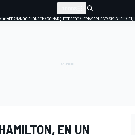
TODOS
ADOS
FERNANDO ALONSO
MARC MÁRQUEZ
FOTOGALERÍAS
APUESTAS
¡SIGUE LA F1,
P
HAMILTON, EN UN