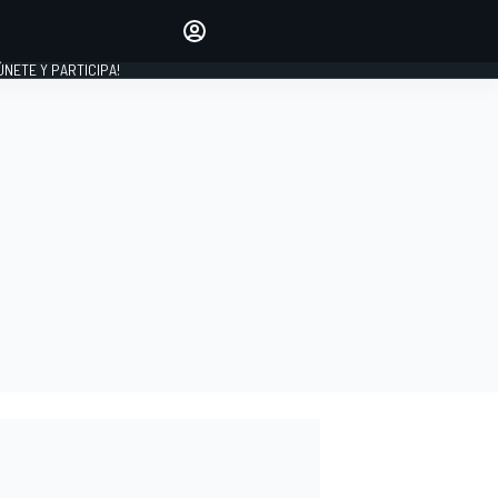
Haz que tu voz se escuche
comentando los artículos
 ÚNETE Y PARTICIPA!
INICIAR SESIÓN
EDICIÓN
ESPAÑA