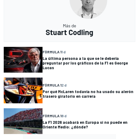
Más de
Stuart Codling
FÓRMULA 1
1 d
La última persona a la que se le debería
preguntar por los gráficos de la F1 es George
Lucas
FÓRMULA 1
2 d
Por qué McLaren todavía no ha usado su alerón
trasero giratorio en carrera
FÓRMULA 1
8 d
La F1 2026 acabará en Europa si no puede en
Oriente Medio: ¿dónde?