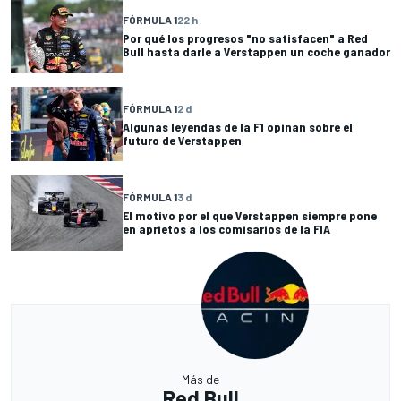
FÓRMULA 1
22 h
Por qué los progresos "no satisfacen" a Red
Bull hasta darle a Verstappen un coche ganador
FÓRMULA 1
2 d
Algunas leyendas de la F1 opinan sobre el
futuro de Verstappen
FÓRMULA 1
3 d
El motivo por el que Verstappen siempre pone
en aprietos a los comisarios de la FIA
Más de
Red Bull