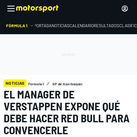
FÓRMULA 1
PORTADA
NOTICIAS
CALENDARIO
RESULTADOS
CLASIFI
NOTICIAS
Fórmula 1
GP de Azerbaiyán
EL MANAGER DE
VERSTAPPEN EXPONE QUÉ
DEBE HACER RED BULL PARA
CONVENCERLE