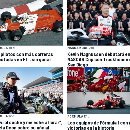
NASCAR CUP
2 m
ULA 1
11 d
Kevin Magnussen debutará en
 pilotos con más carreras
NASCAR Cup con Trackhouse 
putadas en F1... sin ganar
San Diego
ULA 1
2 d
FÓRMULA 1
7 d
ví al coche y me eché a llorar",
Los equipos de Fórmula 1 con
ela Ocon sobre su año al
victorias en la historia