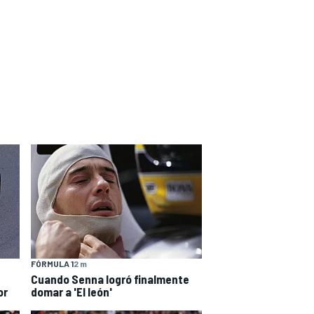
FÓRMULA 1
2 m
Cuando Senna logró finalmente
or
domar a 'El león'