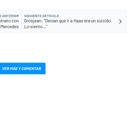
O ANTERIOR
SIGUIENTE ARTÍCULO
ntrato con
Grosjean: "Decían que ir a Haas era un suicido.
Mercedes
Lo siento..."
VER MÁS Y COMENTAR