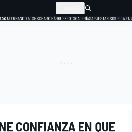
TODOS
ADOS
FERNANDO ALONSO
MARC MÁRQUEZ
FOTOGALERÍAS
APUESTAS
¡SIGUE LA F1,
P
NE CONFIANZA EN QUE