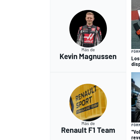
Más de
FÓRM
Kevin Magnussen
Los
dis
Más de
FÓRM
Renault F1 Team
"Vol
rev