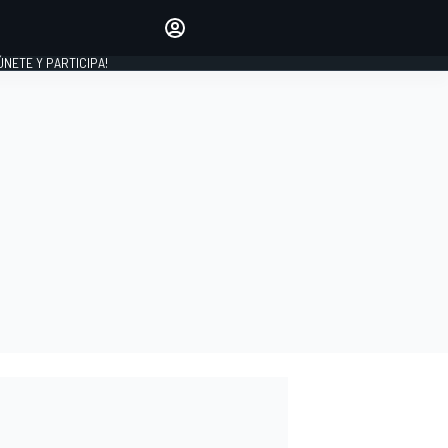
Haz que tu voz se escuche
comentando los artículos
 ÚNETE Y PARTICIPA!
INICIAR SESIÓN
EDICIÓN
ESPAÑA