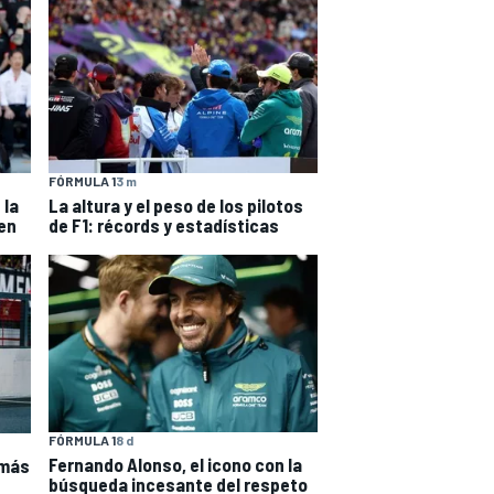
FÓRMULA 1
3 m
 la
La altura y el peso de los pilotos
en
de F1: récords y estadísticas
FÓRMULA 1
8 d
Fernando Alonso, el icono con la
 más
búsqueda incesante del respeto