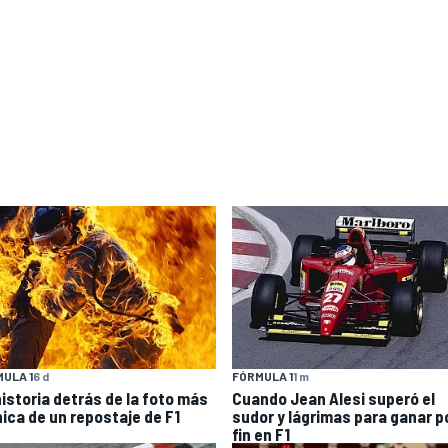
ULA 1
6 d
FÓRMULA 1
1 m
historia detrás de la foto más
Cuando Jean Alesi superó el
nica de un repostaje de F1
sudor y lágrimas para ganar p
fin en F1