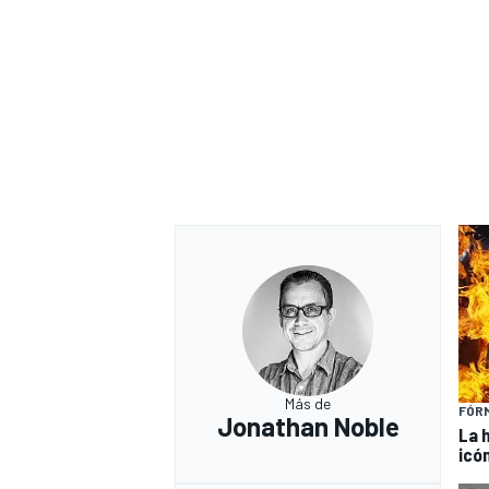
Más de
FÓRM
Jonathan Noble
La 
icó