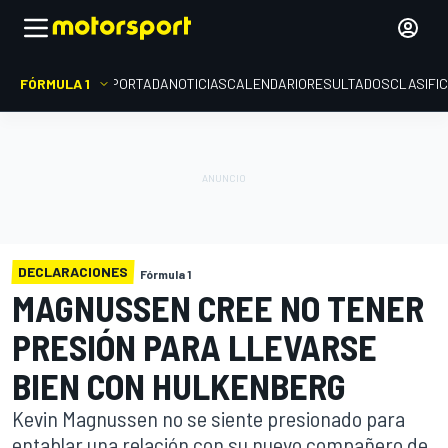
FÓRMULA 1
PORTADA
NOTICIAS
CALENDARIO
RESULTADOS
CLASIFI
DECLARACIONES
Fórmula 1
MAGNUSSEN CREE NO TENER
PRESIÓN PARA LLEVARSE
BIEN CON HULKENBERG
Kevin Magnussen no se siente presionado para
entablar una relación con su nuevo compañero de