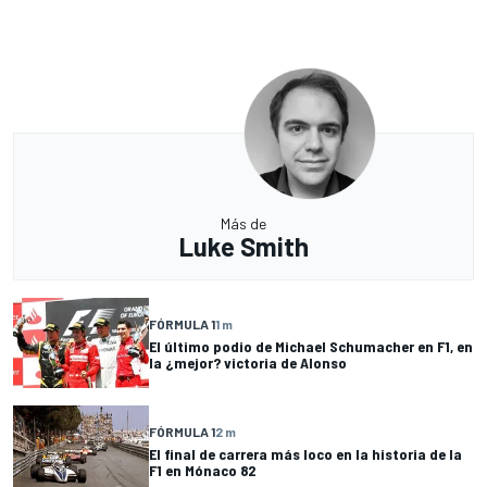
Más de
Luke Smith
FÓRMULA 1
1 m
El último podio de Michael Schumacher en F1, en
la ¿mejor? victoria de Alonso
FÓRMULA 1
2 m
El final de carrera más loco en la historia de la
F1 en Mónaco 82