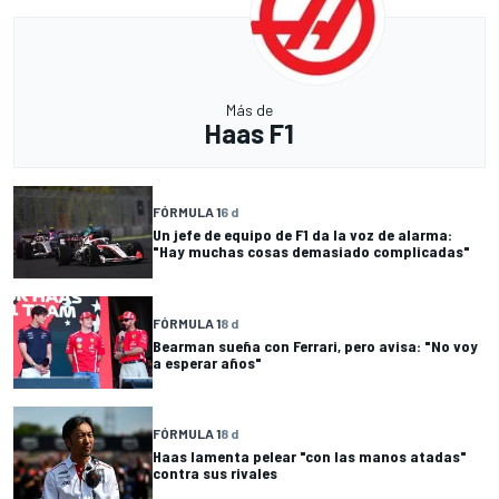
Más de
Haas F1
FÓRMULA 1
6 d
Un jefe de equipo de F1 da la voz de alarma:
"Hay muchas cosas demasiado complicadas"
FÓRMULA 1
8 d
Bearman sueña con Ferrari, pero avisa: "No voy
a esperar años"
FÓRMULA 1
8 d
Haas lamenta pelear "con las manos atadas"
contra sus rivales