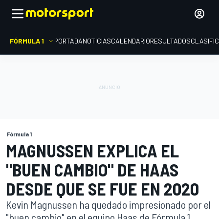
FÓRMULA 1
PORTADA
NOTICIAS
CALENDARIO
RESULTADOS
CLASIFI
Fórmula 1
MAGNUSSEN EXPLICA EL
"BUEN CAMBIO" DE HAAS
DESDE QUE SE FUE EN 2020
Kevin Magnussen ha quedado impresionado por el
"buen cambio" en el equipo Haas de Fórmula 1