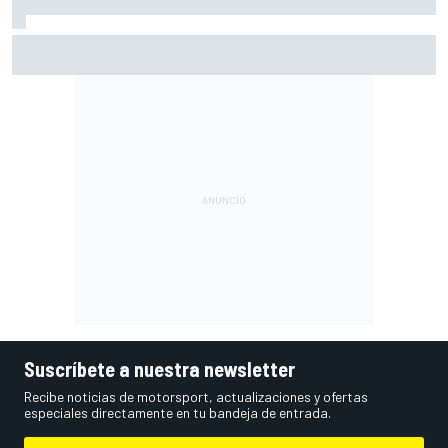
Vowles defiende el proyecto de Williams pese a sus pobres
resultados en 2026
Suscríbete a nuestra newsletter
Recibe noticias de motorsport, actualizaciones y ofertas
especiales directamente en tu bandeja de entrada.