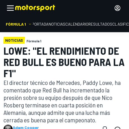
FÓRMULA 1
PORTADA
NOTICIAS
CALENDARIO
RESULTADOS
CLASIFI
NOTICIAS
Fórmula 1
LOWE: "EL RENDIMIENTO DE
RED BULL ES BUENO PARA LA
F1"
El director técnico de Mercedes, Paddy Lowe, ha
comentado que Red Bull ha incrementado la
presión sobre su equipo después de que Nico
Rosberg terminase en cuarta posición en
Alemania, aunque admite que una lucha más
cerrada es buena para el campeonato.
Adam Cooper