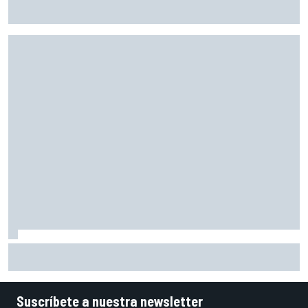
La razón por la que Norris recibe más críticas de las que
merece
A qué hora es hoy la carrera de MotoGP en Silverstone
(Gran Bretaña) y cómo verla
Suscríbete a nuestra newsletter