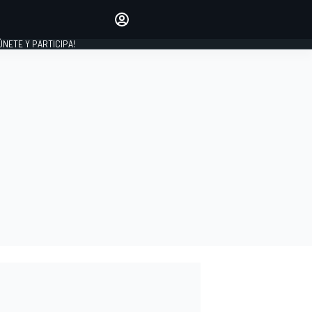
Haz que tu voz se escuche
comentando los artículos
 ÚNETE Y PARTICIPA!
INICIAR SESIÓN
EDICIÓN
ESPAÑA