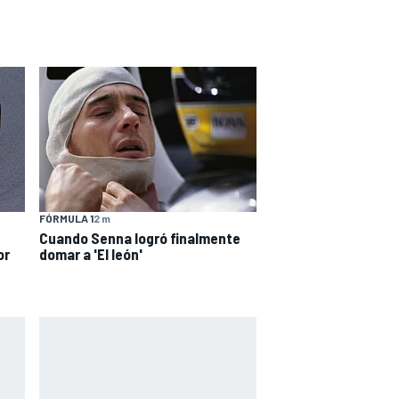
FÓRMULA 1
2 m
Cuando Senna logró finalmente
or
domar a 'El león'