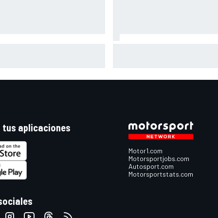
azón por la que Norris recibe
A qué hora es hoy la carrera d
 críticas de las que merece
MotoGP en Silverstone (Gran
Bretaña) y cómo verla
 tus aplicaciones
Motor1.com
Motorsportjobs.com
Autosport.com
Motorsportstats.com
sociales