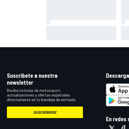
Palou roza su séptima pole, pero
La r
Rosenqvist se la arrebata en
más
Portland por 18 milésimas
Suscríbete a nuestra
Descarga
newsletter
Recibe noticias de motorsport,
actualizaciones y ofertas especiales
directamente en tu bandeja de entrada.
SUSCRIBIRSE
En redes 