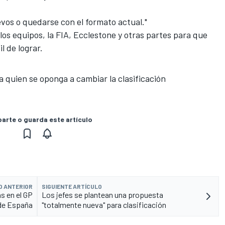
evos o quedarse con el formato actual."
los equipos, la FIA, Ecclestone y otras partes para que
l de lograr.
 a quien se oponga a cambiar la clasificación
rte o guarda este artículo
O ANTERIOR
SIGUIENTE ARTÍCULO
s en el GP
Los jefes se plantean una propuesta
de España
"totalmente nueva" para clasificación