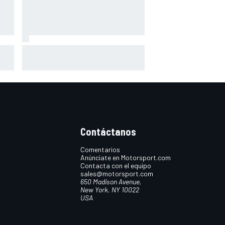
e
El Lamborghini Murciélago
definitivo existe: es un SV con
cambio manual
Contáctanos
Comentarios
Anúnciate en Motorsport.com
Contacta con el equipo
sales@motorsport.com
650 Madison Avenue,
New York, NY 10022
USA