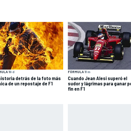
ULA 1
9 d
FÓRMULA 1
1 m
historia detrás de la foto más
Cuando Jean Alesi superó el
nica de un repostaje de F1
sudor y lágrimas para ganar p
fin en F1