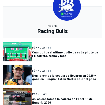
Más de
Racing Bulls
FÓRMULA 1
13 d
Cuándo fue el último podio de cada piloto de
F1: carrera, fecha y más
FÓRMULA 1
13 d
Norris rompe la sequía de McLaren en 2026 y
gana en Hungría; Aston Martin sale del pozo
FÓRMULA 1
Así os contamos la carrera de F1 del GP de
Hungría 2026