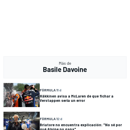
Más de
Basile Davoine
FÓRMULA 1
1 d
Häkkinen avisa a McLaren de que fichar a
Verstappen sería un error
FÓRMULA 1
2 d
Briatore no encuentra explicación: "No sé por
qué Alpine no gana"