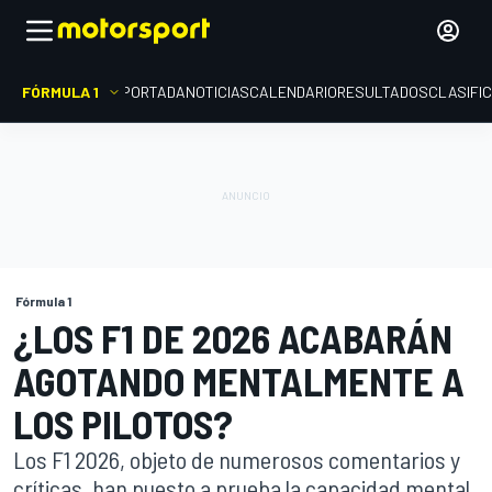
FÓRMULA 1
PORTADA
NOTICIAS
CALENDARIO
RESULTADOS
CLASIFI
Fórmula 1
¿LOS F1 DE 2026 ACABARÁN
AGOTANDO MENTALMENTE A
LOS PILOTOS?
Los F1 2026, objeto de numerosos comentarios y
críticas, han puesto a prueba la capacidad mental