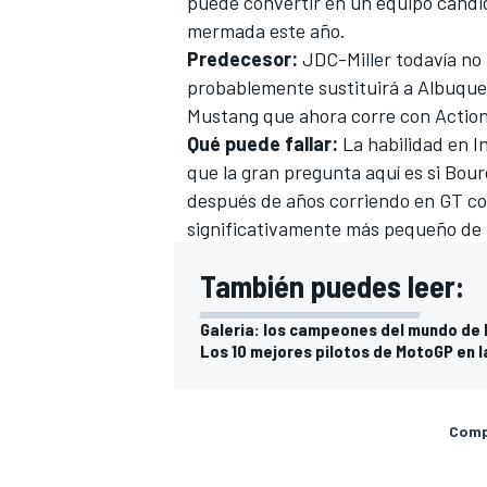
puede convertir en un equipo candida
mermada este año.
Predecesor:
JDC-Miller todavía no 
probablemente sustituirá a Albuqu
Mustang que ahora corre con Action
Qué puede fallar:
La habilidad en I
que la gran pregunta aquí es si Bou
después de años corriendo en GT co
significativamente más pequeño de 
También puedes leer:
MÁS CATEGORÍAS
Galeria: los campeones del mundo de 
Los 10 mejores pilotos de MotoGP en 
Compa