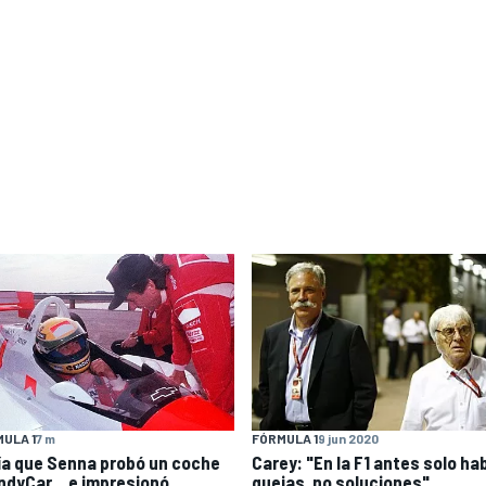
ULA 1
7 m
FÓRMULA 1
9 jun 2020
día que Senna probó un coche
Carey: "En la F1 antes solo ha
IndyCar... e impresionó
quejas, no soluciones"