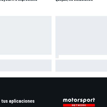
co se vuelve a subir a una
Así vivimos la Práctica de Mo
o tres meses después de su
en Silverstone (Gran Bretaña)
ve lesión
con Live Timing
 tus aplicaciones