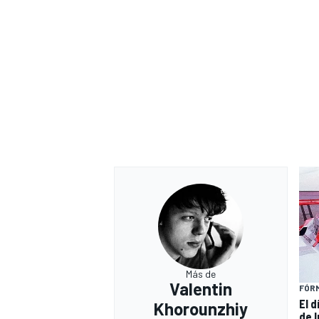
Más de
Valentin
FÓRM
El 
Khorounzhiy
de 