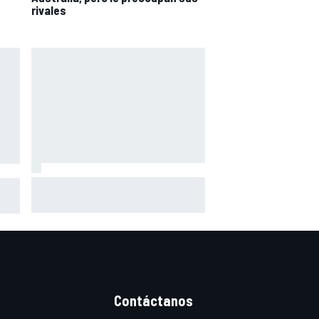
rivales
Márquez: "El año pasado marcaba
toGP
la diferencia en puntos en los que
,
ahora voy algo peor"
Contáctanos